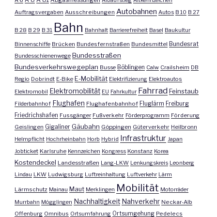
A 6
Abgasmessungen
Albaufstieg
Altkennzeichen
Autobahnen
Auftragsvergaben
Ausschreibungen
Autos
B 10
B 27
Bahn
B 28
B 29
B 31
Bahnhalt
Barrierefreiheit
Basel
Baukultur
Bundesrat
Binnenschiffe
Brücken
Bundesfernstraßen
Bundesmittel
Bundesstraßen
Bundesschienenwege
Bundesverkehrswegeplan
Busse
Böblingen
Calw
Crailsheim
DB
E-Mobilität
Regio
Dobrindt
E-Bike
Elektrifizierung
Elektroautos
Fahrrad
Elektromobilität
Feinstaub
Elektromobil
EU
Fahrkultur
Flughafen
Fluglärm
Filderbahnhof
Flughafenbahnhof
Freiburg
Friedrichshafen
Fussgänger
Fußverkehr
Förderprogramm
Förderung
Gäubahn
Geislingen
Gigaliner
Göppingen
Güterverkehr
Heilbronn
Infrastruktur
Helmpflicht
Hochrheinbahn
Horb
Hybrid
Japan
Jobticket
Karlsruhe
Kennzeichen
Kongress
Konstanz
Korea
Kostendeckel
Landesstraßen
Lang-LKW
Lenkungskreis
Leonberg
Lindau
LKW
Ludwigsburg
Luftreinhaltung
Luftverkehr
Lärm
Mobilität
Maut
Lärmschutz
Mainau
Merklingen
Motorräder
Nachhaltigkeit
Nahverkehr
Murrbahn
Mögglingen
Neckar-Alb
Offenburg
Omnibus
Ortsumfahrung
Ortsumgehung
Pedelecs