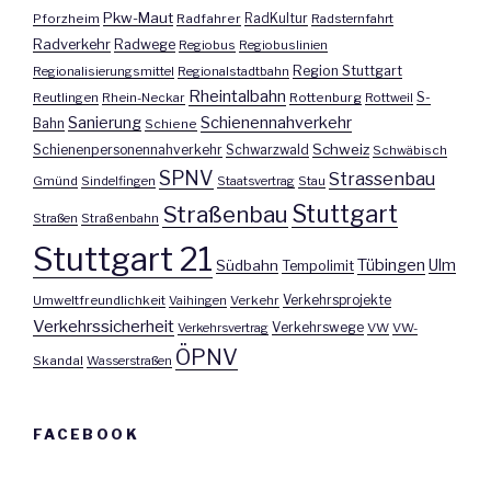
Pkw-Maut
Pforzheim
Radfahrer
RadKultur
Radsternfahrt
Radverkehr
Radwege
Regiobus
Regiobuslinien
Region Stuttgart
Regionalisierungsmittel
Regionalstadtbahn
Rheintalbahn
S-
Reutlingen
Rhein-Neckar
Rottenburg
Rottweil
Sanierung
Schienennahverkehr
Bahn
Schiene
Schweiz
Schienenpersonennahverkehr
Schwarzwald
Schwäbisch
SPNV
Strassenbau
Gmünd
Sindelfingen
Staatsvertrag
Stau
Stuttgart
Straßenbau
Straßen
Straßenbahn
Stuttgart 21
Tübingen
Ulm
Südbahn
Tempolimit
Umweltfreundlichkeit
Vaihingen
Verkehr
Verkehrsprojekte
Verkehrssicherheit
Verkehrswege
Verkehrsvertrag
VW
VW-
ÖPNV
Skandal
Wasserstraßen
FACEBOOK