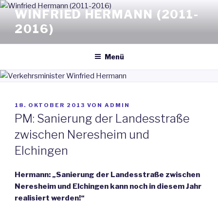
Zum
WINFRIED HERMANN (2011-
Inhalt
2016)
springen
Menü
VERÖFFENTLICHT
18. OKTOBER 2013
VON
ADMIN
AM
PM: Sanierung der Landesstraße
zwischen Neresheim und
Elchingen
Hermann: „Sanierung der Landesstraße zwischen
Neresheim und Elchingen kann noch in diesem Jahr
realisiert werden!“