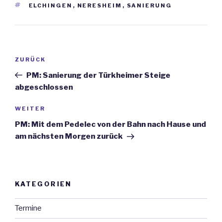
SCHLAGWÖRTER
ELCHINGEN
,
NERESHEIM
,
SANIERUNG
Beitrags-
ZURÜCK
Vorheriger
Navigation
Beitrag
PM: Sanierung der Türkheimer Steige
abgeschlossen
WEITER
Nächster
Beitrag
PM: Mit dem Pedelec von der Bahn nach Hause und
am nächsten Morgen zurück
KATEGORIEN
Termine