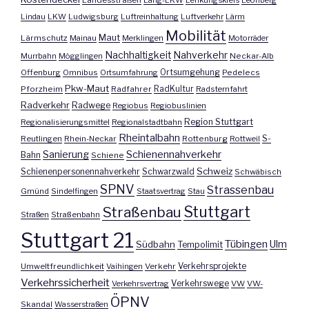
Landesstraßen
Lang-LKW
Lenkungskreis
Leonberg
Lindau
LKW
Ludwigsburg
Luftreinhaltung
Luftverkehr
Lärm
Mobilität
Maut
Lärmschutz
Mainau
Merklingen
Motorräder
Nachhaltigkeit
Nahverkehr
Murrbahn
Mögglingen
Neckar-Alb
Offenburg
Omnibus
Ortsumfahrung
Ortsumgehung
Pedelecs
Pkw-Maut
Pforzheim
Radfahrer
RadKultur
Radsternfahrt
Radverkehr
Radwege
Regiobus
Regiobuslinien
Region Stuttgart
Regionalisierungsmittel
Regionalstadtbahn
Rheintalbahn
S-
Reutlingen
Rhein-Neckar
Rottenburg
Rottweil
Sanierung
Schienennahverkehr
Bahn
Schiene
Schweiz
Schienenpersonennahverkehr
Schwarzwald
Schwäbisch
SPNV
Strassenbau
Gmünd
Sindelfingen
Staatsvertrag
Stau
Stuttgart
Straßenbau
Straßen
Straßenbahn
Stuttgart 21
Tübingen
Ulm
Südbahn
Tempolimit
Umweltfreundlichkeit
Vaihingen
Verkehr
Verkehrsprojekte
Verkehrssicherheit
Verkehrswege
Verkehrsvertrag
VW
VW-
ÖPNV
Skandal
Wasserstraßen