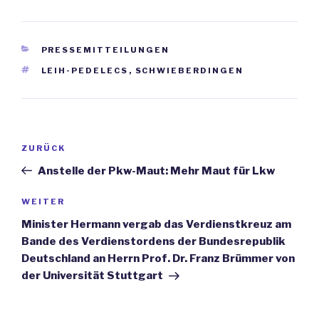
KATEGORIEN
PRESSEMITTEILUNGEN
SCHLAGWÖRTER
LEIH-PEDELECS
,
SCHWIEBERDINGEN
Beitrags-
ZURÜCK
Vorheriger
Navigation
Beitrag
Anstelle der Pkw-Maut: Mehr Maut für Lkw
WEITER
Nächster
Beitrag
Minister Hermann vergab das Verdienstkreuz am
Bande des Verdienstordens der Bundesrepublik
Deutschland an Herrn Prof. Dr. Franz Brümmer von
der Universität Stuttgart