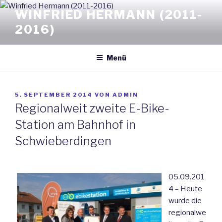
Zum
WINFRIED HERMANN (2011-
Inhalt
2016)
springen
Menü
VERÖFFENTLICHT
5. SEPTEMBER 2014
VON
ADMIN
AM
Regionalweit zweite E-Bike-
Station am Bahnhof in
Schwieberdingen
05.09.201
4 – Heute
wurde die
regionalwe