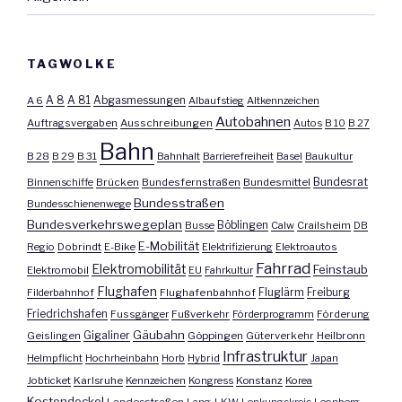
TAGWOLKE
A 8
A 81
A 6
Abgasmessungen
Albaufstieg
Altkennzeichen
Autobahnen
Auftragsvergaben
Ausschreibungen
Autos
B 10
B 27
Bahn
B 28
B 29
B 31
Bahnhalt
Barrierefreiheit
Basel
Baukultur
Bundesrat
Binnenschiffe
Brücken
Bundesfernstraßen
Bundesmittel
Bundesstraßen
Bundesschienenwege
Bundesverkehrswegeplan
Busse
Böblingen
Calw
Crailsheim
DB
E-Mobilität
Regio
Dobrindt
E-Bike
Elektrifizierung
Elektroautos
Fahrrad
Elektromobilität
Feinstaub
Elektromobil
EU
Fahrkultur
Flughafen
Fluglärm
Filderbahnhof
Flughafenbahnhof
Freiburg
Friedrichshafen
Fussgänger
Fußverkehr
Förderprogramm
Förderung
Gäubahn
Geislingen
Gigaliner
Göppingen
Güterverkehr
Heilbronn
Infrastruktur
Helmpflicht
Hochrheinbahn
Horb
Hybrid
Japan
Jobticket
Karlsruhe
Kennzeichen
Kongress
Konstanz
Korea
Kostendeckel