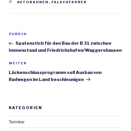
SCHLAGWÖRTER
AUTOBAHNEN
,
FALSCHFAHRER
Beitrags-
ZURÜCK
Vorheriger
Navigation
Beitrag
Spatenstich für den Bau der B 31 zwischen
Immenstaad und Friedrichshafen/Waggershausen
WEITER
Nächster
Beitrag
Lückenschlussprogramm soll Ausbau von
Radwegen im Land beschleunigen
KATEGORIEN
Termine