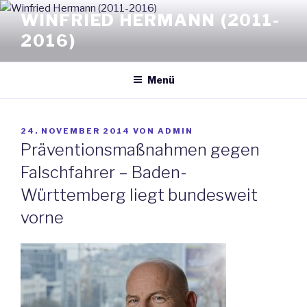
Zum
WINFRIED HERMANN (2011-
Inhalt
2016)
springen
Menü
VERÖFFENTLICHT
24. NOVEMBER 2014
VON
ADMIN
AM
Präventionsmaßnahmen gegen
Falschfahrer – Baden-
Württemberg liegt bundesweit
vorne