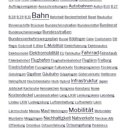
Autobahnen
Auftragsvergaben
Ausschreibungen
Autos
B 10
B 27
Bahn
B 28
B 29
B 31
Bahnhalt
Barrierefreiheit
Basel
Baukultur
Bundesrat
Binnenschiffe
Brücken
Bundesfernstraßen
Bundesmittel
Bundesstraßen
Bundesschienenwege
Bundesverkehrswegeplan
Busse
Böblingen
Calw
Crailsheim
DB
E-Mobilität
Regio
Dobrindt
E-Bike
Elektrifizierung
Elektroautos
Fahrrad
Elektromobilität
Feinstaub
Elektromobil
EU
Fahrkultur
Flughafen
Fluglärm
Filderbahnhof
Flughafenbahnhof
Freiburg
Friedrichshafen
Fussgänger
Fußverkehr
Förderprogramm
Förderung
Gäubahn
Geislingen
Gigaliner
Göppingen
Güterverkehr
Heilbronn
Infrastruktur
Helmpflicht
Hochrheinbahn
Horb
Hybrid
Japan
Jobticket
Karlsruhe
Kennzeichen
Kongress
Konstanz
Korea
Kostendeckel
Landesstraßen
Lang-LKW
Lenkungskreis
Leonberg
Lindau
LKW
Ludwigsburg
Luftreinhaltung
Luftverkehr
Lärm
Mobilität
Maut
Lärmschutz
Mainau
Merklingen
Motorräder
Nachhaltigkeit
Nahverkehr
Murrbahn
Mögglingen
Neckar-Alb
Offenburg
Omnibus
Ortsumfahrung
Ortsumgehung
Pedelecs