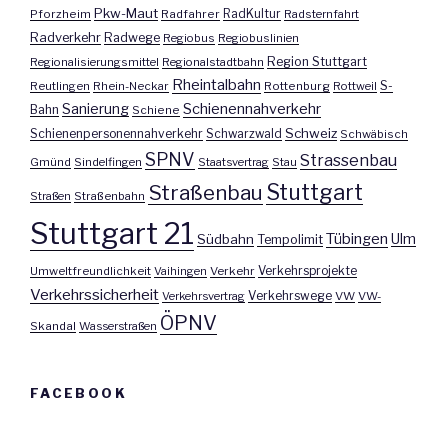
Pkw-Maut
Pforzheim
Radfahrer
RadKultur
Radsternfahrt
Radverkehr
Radwege
Regiobus
Regiobuslinien
Region Stuttgart
Regionalisierungsmittel
Regionalstadtbahn
Rheintalbahn
S-
Reutlingen
Rhein-Neckar
Rottenburg
Rottweil
Sanierung
Schienennahverkehr
Bahn
Schiene
Schweiz
Schienenpersonennahverkehr
Schwarzwald
Schwäbisch
SPNV
Strassenbau
Gmünd
Sindelfingen
Staatsvertrag
Stau
Stuttgart
Straßenbau
Straßen
Straßenbahn
Stuttgart 21
Tübingen
Ulm
Südbahn
Tempolimit
Umweltfreundlichkeit
Vaihingen
Verkehr
Verkehrsprojekte
Verkehrssicherheit
Verkehrswege
Verkehrsvertrag
VW
VW-
ÖPNV
Skandal
Wasserstraßen
FACEBOOK