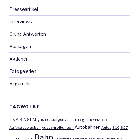
Presseartikel
Interviews
Grüne Antworten
Aussagen
Aktionen
Fotogalerien
Allgemein
TAGWOLKE
A 8
A 81
A 6
Abgasmessungen
Albaufstieg
Altkennzeichen
Autobahnen
Auftragsvergaben
Ausschreibungen
Autos
B 10
B 27
Bahn
B 28
B 29
B 31
Bahnhalt
Barrierefreiheit
Basel
Baukultur