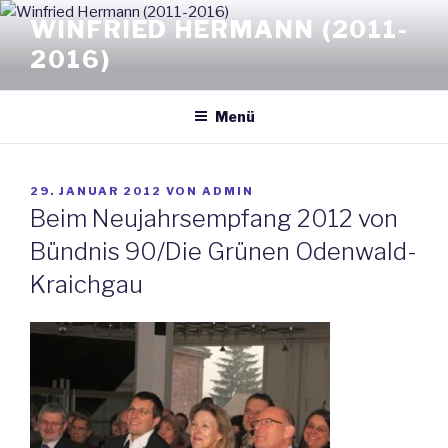
Zum
WINFRIED HERMANN (2011-
Inhalt
2016)
springen
Menü
VERÖFFENTLICHT
29. JANUAR 2012
VON
ADMIN
AM
Beim Neujahrsempfang 2012 von
Bündnis 90/Die Grünen Odenwald-
Kraichgau