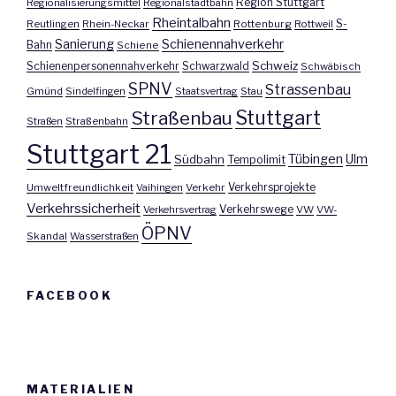
Region Stuttgart
Regionalisierungsmittel
Regionalstadtbahn
Rheintalbahn
S-
Reutlingen
Rhein-Neckar
Rottenburg
Rottweil
Sanierung
Schienennahverkehr
Bahn
Schiene
Schweiz
Schienenpersonennahverkehr
Schwarzwald
Schwäbisch
SPNV
Strassenbau
Gmünd
Sindelfingen
Staatsvertrag
Stau
Stuttgart
Straßenbau
Straßen
Straßenbahn
Stuttgart 21
Tübingen
Ulm
Südbahn
Tempolimit
Umweltfreundlichkeit
Vaihingen
Verkehr
Verkehrsprojekte
Verkehrssicherheit
Verkehrswege
Verkehrsvertrag
VW
VW-
ÖPNV
Skandal
Wasserstraßen
FACEBOOK
MATERIALIEN