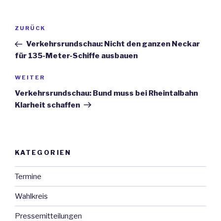
Beitrags-
ZURÜCK
Vorheriger
Navigation
Beitrag
Verkehrsrundschau: Nicht den ganzen Neckar
für 135-Meter-Schiffe ausbauen
WEITER
Nächster
Beitrag
Verkehrsrundschau: Bund muss bei Rheintalbahn
Klarheit schaffen
KATEGORIEN
Termine
Wahlkreis
Pressemitteilungen