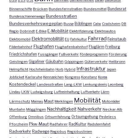
Bundesrat
Binnenschiffe
Brücken
Bundesfernstraßen
Bundesmittel
Bundesstraßen
Bundesschienenwege
Bundesverkehrswegeplan
Busse
Böblingen
Calw
Crailsheim
DB
E-Mobilität
Regio
Dobrindt
E-Bike
Elektrifizierung
Elektroautos
Fahrrad
Elektromobilität
Feinstaub
Elektromobil
EU
Fahrkultur
Flughafen
Fluglärm
Filderbahnhof
Flughafenbahnhof
Freiburg
Friedrichshafen
Fussgänger
Fußverkehr
Förderprogramm
Förderung
Gäubahn
Geislingen
Gigaliner
Göppingen
Güterverkehr
Heilbronn
Infrastruktur
Helmpflicht
Hochrheinbahn
Horb
Hybrid
Japan
Jobticket
Karlsruhe
Kennzeichen
Kongress
Konstanz
Korea
Kostendeckel
Landesstraßen
Lang-LKW
Lenkungskreis
Leonberg
Lindau
LKW
Ludwigsburg
Luftreinhaltung
Luftverkehr
Lärm
Mobilität
Maut
Lärmschutz
Mainau
Merklingen
Motorräder
Nachhaltigkeit
Nahverkehr
Murrbahn
Mögglingen
Neckar-Alb
Offenburg
Omnibus
Ortsumfahrung
Ortsumgehung
Pedelecs
Pkw-Maut
Pforzheim
Radfahrer
RadKultur
Radsternfahrt
Radverkehr
Radwege
Regiobus
Regiobuslinien