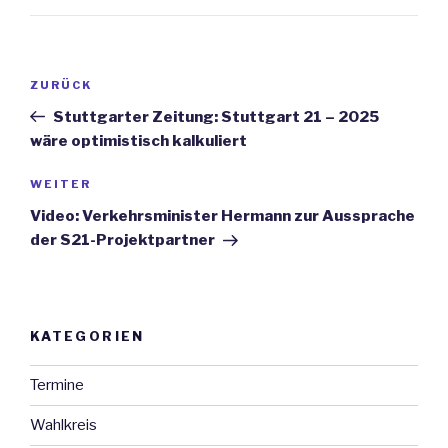
Beitrags-
ZURÜCK
Vorheriger
Navigation
Beitrag
Stuttgarter Zeitung: Stuttgart 21 – 2025
wäre optimistisch kalkuliert
WEITER
Nächster
Beitrag
Video: Verkehrsminister Hermann zur Aussprache
der S21-Projektpartner
KATEGORIEN
Termine
Wahlkreis