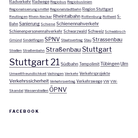
Radverkehr
Radwege
Regiobus
Regiobuslinien
Region Stuttgart
Regionalisierungsmittel
Regionalstadtbahn
Rheintalbahn
S-
Reutlingen
Rhein-Neckar
Rottenburg
Rottweil
Sanierung
Schienennahverkehr
Bahn
Schiene
Schweiz
Schienenpersonennahverkehr
Schwarzwald
Schwäbisch
SPNV
Strassenbau
Gmünd
Sindelfingen
Staatsvertrag
Stau
Stuttgart
Straßenbau
Straßen
Straßenbahn
Stuttgart 21
Tübingen
Ulm
Südbahn
Tempolimit
Umweltfreundlichkeit
Vaihingen
Verkehr
Verkehrsprojekte
Verkehrssicherheit
Verkehrswege
Verkehrsvertrag
VW
VW-
ÖPNV
Skandal
Wasserstraßen
FACEBOOK