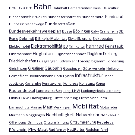
Bahn
B 28
B 29
B 31
Bahnhalt
Barrierefreiheit
Basel
Baukultur
Bundesrat
Binnenschiffe
Brücken
Bundesfernstraßen
Bundesmittel
Bundesstraßen
Bundesschienenwege
Bundesverkehrswegeplan
Busse
Böblingen
Calw
Crailsheim
DB
E-Mobilität
Regio
Dobrindt
E-Bike
Elektrifizierung
Elektroautos
Fahrrad
Elektromobilität
Feinstaub
Elektromobil
EU
Fahrkultur
Flughafen
Fluglärm
Filderbahnhof
Flughafenbahnhof
Freiburg
Friedrichshafen
Fussgänger
Fußverkehr
Förderprogramm
Förderung
Gäubahn
Geislingen
Gigaliner
Göppingen
Güterverkehr
Heilbronn
Infrastruktur
Helmpflicht
Hochrheinbahn
Horb
Hybrid
Japan
Jobticket
Karlsruhe
Kennzeichen
Kongress
Konstanz
Korea
Kostendeckel
Landesstraßen
Lang-LKW
Lenkungskreis
Leonberg
Lindau
LKW
Ludwigsburg
Luftreinhaltung
Luftverkehr
Lärm
Mobilität
Maut
Lärmschutz
Mainau
Merklingen
Motorräder
Nachhaltigkeit
Nahverkehr
Murrbahn
Mögglingen
Neckar-Alb
Offenburg
Omnibus
Ortsumfahrung
Ortsumgehung
Pedelecs
Pkw-Maut
Pforzheim
Radfahrer
RadKultur
Radsternfahrt