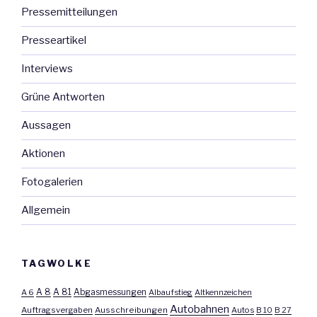
Pressemitteilungen
Presseartikel
Interviews
Grüne Antworten
Aussagen
Aktionen
Fotogalerien
Allgemein
TAGWOLKE
A 8
A 81
A 6
Abgasmessungen
Albaufstieg
Altkennzeichen
Autobahnen
Auftragsvergaben
Ausschreibungen
Autos
B 10
B 27