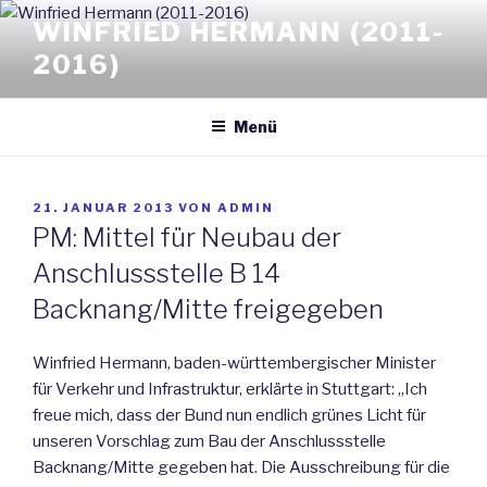
Zum
WINFRIED HERMANN (2011-
Inhalt
2016)
springen
Menü
VERÖFFENTLICHT
21. JANUAR 2013
VON
ADMIN
AM
PM: Mittel für Neubau der
Anschlussstelle B 14
Backnang/Mitte freigegeben
Winfried Hermann, baden-württembergischer Minister
für Verkehr und Infrastruktur, erklärte in Stuttgart: „Ich
freue mich, dass der Bund nun endlich grünes Licht für
unseren Vorschlag zum Bau der Anschlussstelle
Backnang/Mitte gegeben hat. Die Ausschreibung für die