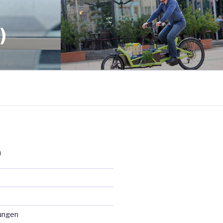
)
N
ungen