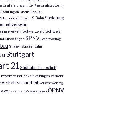
gionalisierungsmittel
Regionalstadtbahn
t
Reutlingen
Rhein-Neckar
Sanierung
S-Bahn
Rottenburg
Rottweil
ennahverkehr
Schweiz
ennahverkehr
Schwarzwald
SPNV
nd
Sindelfingen
Staatsvertrag
nbau
Straßen
Straßenbahn
Stuttgart
au
rt 21
Südbahn
Tempolimit
Umweltfreundlichkeit
Vaihingen
Verkehr
Verkehrssicherheit
e
Verkehrsvertrag
ÖPNV
W
VW-Skandal
Wasserstraßen