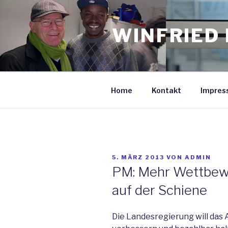
Zum
Inhalt
WINFRIED 
springen
Home
Kontakt
Impres
VERÖFFENTLICHT
5. MÄRZ 2013
VON
ADMIN
AM
PM: Mehr Wettbewe
auf der Schiene
Die Landesregierung will da