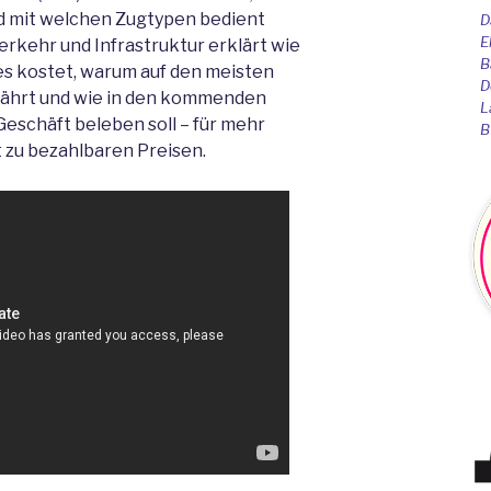
d mit welchen Zugtypen bedient
D
E
erkehr und Infrastruktur erklärt wie
B
es kostet, warum auf den meisten
D
fährt und wie in den kommenden
L
eschäft beleben soll – für mehr
B
 zu bezahlbaren Preisen.