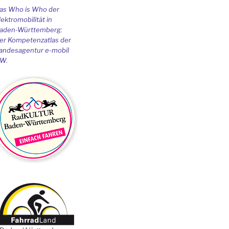
as Who is Who der
lektromobilität in
aden-Württemberg:
er Kompetenzatlas der
andesagentur e-mobil
W.