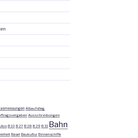
ten
asmessungen
Albaufstieg
ftragsvergaben
Ausschreibungen
Bahn
utos
B 10
B 27
B 28
B 29
B 31
reiheit
Basel
Baukultur
Binnenschiffe