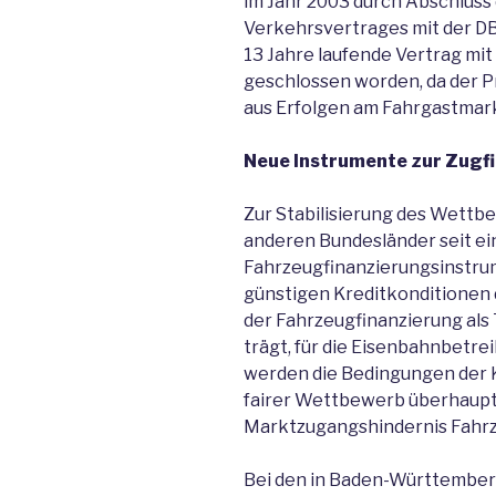
im Jahr 2003 durch Abschluss
Verkehrsvertrages mit der DB
13 Jahre laufende Vertrag mit
geschlossen worden, da der 
aus Erfolgen am Fahrgastmarkt
Neue Instrumente zur Zugf
Zur Stabilisierung des Wettb
anderen Bundesländer seit ei
Fahrzeugfinanzierungsinstrume
günstigen Kreditkonditionen d
der Fahrzeugfinanzierung als 
trägt, für die Eisenbahnbetre
werden die Bedingungen der 
fairer Wettbewerb überhaupt 
Marktzugangshindernis Fahrze
Bei den in Baden-Württember