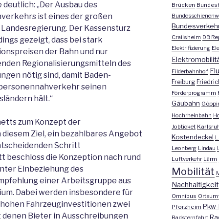
 deutlich: „Der Ausbau des
Brücken
Bundesf
verkehrs ist eines der großen
Bundesschienenw
Bundesverkeh
r Landesregierung. Der Kassensturz
Crailsheim
DB Re
ngs gezeigt, dass bei stark
Elektrifizierung
El
ionspreisen der Bahn und nur
Elektromobilit
nden Regionalisierungsmitteln des
Fl
Filderbahnhof
gen nötig sind, damit Baden-
Freiburg
Friedri
personennahverkehr seinen
Förderprogramm
ländern hält.“
Gäubahn
Göppi
Hochrheinbahn
H
netts zum Konzept der
Jobticket
Karlsru
 diesem Ziel, ein bezahlbares Angebot
Kostendeckel
L
ntscheidenden Schritt
Leonberg
Lindau
 beschloss die Konzeption nach rund
Luftverkehr
Lärm
nter Einbeziehung des
Mobilität
M
pfehlung einer Arbeitsgruppe aus
Nachhaltigkeit
ium. Dabei werden insbesondere für
Omnibus
Ortsum
 hohen Fahrzeuginvestitionen zwei
Pkw-
Pforzheim
 denen Bieter in Ausschreibungen
Ra
Radsternfahrt