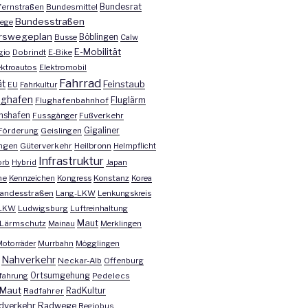
Bundesrat
ernstraßen
Bundesmittel
Bundesstraßen
ege
rswegeplan
Busse
Böblingen
Calw
E-Mobilität
gio
Dobrindt
E-Bike
ektroautos
Elektromobil
Fahrrad
ät
Feinstaub
EU
Fahrkultur
ughafen
Fluglärm
Flughafenbahnhof
chshafen
Fussgänger
Fußverkehr
Förderung
Geislingen
Gigaliner
ngen
Güterverkehr
Heilbronn
Helmpflicht
Infrastruktur
orb
Hybrid
Japan
he
Kennzeichen
Kongress
Konstanz
Korea
andesstraßen
Lang-LKW
Lenkungskreis
LKW
Ludwigsburg
Luftreinhaltung
Maut
Lärmschutz
Mainau
Merklingen
otorräder
Murrbahn
Mögglingen
Nahverkehr
Neckar-Alb
Offenburg
fahrung
Ortsumgehung
Pedelecs
Maut
Radfahrer
RadKultur
dverkehr
Radwege
Regiobus