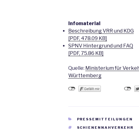
Infomaterial
Beschreibung VRR und KDG
[PDF, 478.09 KB]
SPNV Hintergrund und FAQ
[PDF, 75.86 KB]
Quelle:
Ministerium für Verkeh
Württemberg
KATEGORIEN
PRESSEMITTEILUNGEN
SCHLAGWÖRTER
SCHIENENNAHVERKEHR