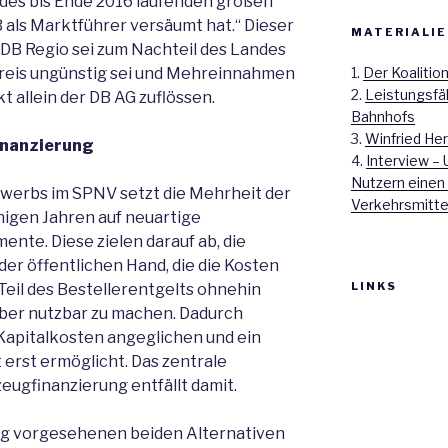
 des bis Ende 2016 laufenden großen
 als Marktführer versäumt hat.“ Dieser
MATERIALIE
 DB Regio sei zum Nachteil des Landes
1.
Der Koalitio
Preis ungünstig sei und Mehreinnahmen
2.
Leistungsfä
 allein der DB AG zuflössen.
Bahnhofs
3.
Winfried Her
inanzierung
4.
Interview – 
Nutzern einen
ewerbs im SPNV setzt die Mehrheit der
Verkehrsmitte
nigen Jahren auf neuartige
nte. Diese zielen darauf ab, die
er öffentlichen Hand, die die Kosten
LINKS
Teil des Bestellerentgelts ohnehin
iber nutzbar zu machen. Dadurch
Kapitalkosten angeglichen und ein
erst ermöglicht. Das zentrale
ugfinanzierung entfällt damit.
g vorgesehenen beiden Alternativen