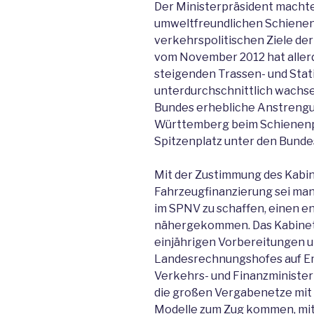
Der Ministerpräsident machte
umweltfreundlichen Schienen
verkehrspolitischen Ziele de
vom November 2012 hat allerdi
steigenden Trassen- und Stat
unterdurchschnittlich wachse
Bundes erhebliche Anstrengun
Württemberg beim Schienen
Spitzenplatz unter den Bundes
Mit der Zustimmung des Kabi
Fahrzeugfinanzierung sei man
im SPNV zu schaffen, einen e
nähergekommen. Das Kabinett
einjährigen Vorbereitungen u
Landesrechnungshofes auf Em
Verkehrs- und Finanzminister
die großen Vergabenetze mit
Modelle zum Zug kommen, mit