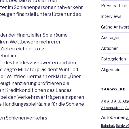
en. Deshalb wird sie in den
Presseartikel
ter im Schienenpersonennahverkehr
eugen finanziell unterstützen und so
Interviews
Grüne Antwor
ender finanzieller Spielräume
Aussagen
fairen Wettbewerb mehrerer
Aktionen
el erreichen, trotz
ebot im
Fotogalerien
 des Landes auszuweiten und den
, sagte Ministerpräsident Winfried
Allgemein
er Winfried Hermann erklärte: „Über
eugfinanzierung profitieren die
TAGWOLKE
 Kreditkonditionen des Landes.
l bei den Verkehrsverträgen einsparen
A 8
A 81
A 6
Abg
 Handlungsspielräume für die Schiene
Altkennzeichen
Au
Autobahnen
hen Schienenverkehrs
A
Bahnhalt
Barrieref