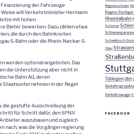
 Finanzierung der Fahrzeuge
Regiobuslinien
Re
e Weise will Verkehrsminister Hermann
Region Stuttgar
Rheintalbahn
 Netze mit hohen
Schien
Schiene
re Bieter bewerben. Dazu zählen etwa
Schienenperson
Linien, die durch den Bahnknoten
Schwäbisch Gmü
eisgau S-Bahn oder die Rhein-Neckar-S-
Strasse
Stau
Straßenb
en werden optional angeboten. Das
Stuttga
en die Unterstützung aber nicht in
tsche Bahn AG, deren
Tübingen
Ulm
s Staatsunternehmen in der Regel
Verkehrsprojekt
Verkehrswege
V
, die gestufte Ausschreibung der
ritt für Schritt dafür, den SPNV
FACEBOOK
Anbieter auszubauen und zugleich
olen nach, was die Vorgängerregierung