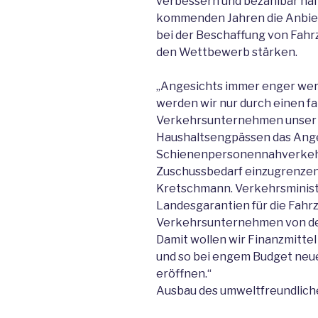
verbessern und bezahlbar halt
kommenden Jahren die Anbie
bei der Beschaffung von Fahrz
den Wettbewerb stärken.
„Angesichts immer enger werd
werden wir nur durch einen 
Verkehrsunternehmen unser Zi
Haushaltsengpässen das Ang
Schienenpersonennahverkehr
Zuschussbedarf einzugrenzen“
Kretschmann. Verkehrsminist
Landesgarantien für die Fahrz
Verkehrsunternehmen von den
Damit wollen wir Finanzmitte
und so bei engem Budget neue
eröffnen.“
Ausbau des umweltfreundlic