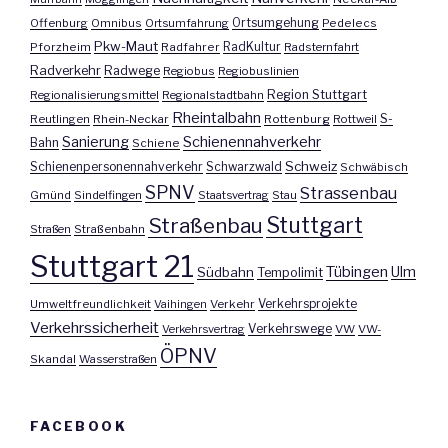
Offenburg
Omnibus
Ortsumfahrung
Ortsumgehung
Pedelecs
Pkw-Maut
Pforzheim
Radfahrer
RadKultur
Radsternfahrt
Radverkehr
Radwege
Regiobus
Regiobuslinien
Region Stuttgart
Regionalisierungsmittel
Regionalstadtbahn
Rheintalbahn
S-
Reutlingen
Rhein-Neckar
Rottenburg
Rottweil
Sanierung
Schienennahverkehr
Bahn
Schiene
Schweiz
Schienenpersonennahverkehr
Schwarzwald
Schwäbisch
SPNV
Strassenbau
Gmünd
Sindelfingen
Staatsvertrag
Stau
Stuttgart
Straßenbau
Straßen
Straßenbahn
Stuttgart 21
Tübingen
Ulm
Südbahn
Tempolimit
Umweltfreundlichkeit
Vaihingen
Verkehr
Verkehrsprojekte
Verkehrssicherheit
Verkehrswege
Verkehrsvertrag
VW
VW-
ÖPNV
Skandal
Wasserstraßen
FACEBOOK