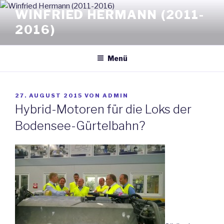
Zum
WINFRIED HERMANN (2011-
Inhalt
2016)
springen
Menü
VERÖFFENTLICHT
27. AUGUST 2015
VON
ADMIN
AM
Hybrid-Motoren für die Loks der
Bodensee-Gürtelbahn?