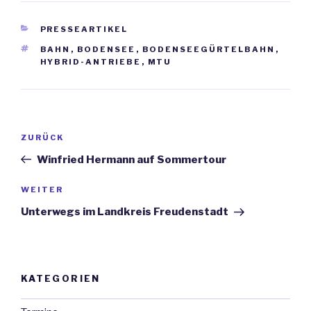
KATEGORIEN
PRESSEARTIKEL
SCHLAGWÖRTER
BAHN
,
BODENSEE
,
BODENSEEGÜRTELBAHN
,
HYBRID-ANTRIEBE
,
MTU
Beitrags-
ZURÜCK
Vorheriger
Navigation
Beitrag
Winfried Hermann auf Sommertour
WEITER
Nächster
Beitrag
Unterwegs im Landkreis Freudenstadt
KATEGORIEN