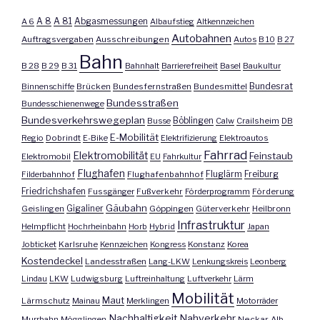
A 8
A 81
A 6
Abgasmessungen
Albaufstieg
Altkennzeichen
Autobahnen
Auftragsvergaben
Ausschreibungen
Autos
B 10
B 27
Bahn
B 28
B 29
B 31
Bahnhalt
Barrierefreiheit
Basel
Baukultur
Bundesrat
Binnenschiffe
Brücken
Bundesfernstraßen
Bundesmittel
Bundesstraßen
Bundesschienenwege
Bundesverkehrswegeplan
Busse
Böblingen
Calw
Crailsheim
DB
E-Mobilität
Regio
Dobrindt
E-Bike
Elektrifizierung
Elektroautos
Fahrrad
Elektromobilität
Feinstaub
Elektromobil
EU
Fahrkultur
Flughafen
Fluglärm
Filderbahnhof
Flughafenbahnhof
Freiburg
Friedrichshafen
Fussgänger
Fußverkehr
Förderprogramm
Förderung
Gäubahn
Geislingen
Gigaliner
Göppingen
Güterverkehr
Heilbronn
Infrastruktur
Helmpflicht
Hochrheinbahn
Horb
Hybrid
Japan
Jobticket
Karlsruhe
Kennzeichen
Kongress
Konstanz
Korea
Kostendeckel
Landesstraßen
Lang-LKW
Lenkungskreis
Leonberg
Lindau
LKW
Ludwigsburg
Luftreinhaltung
Luftverkehr
Lärm
Mobilität
Maut
Lärmschutz
Mainau
Merklingen
Motorräder
Nachhaltigkeit
Nahverkehr
Murrbahn
Mögglingen
Neckar-Alb