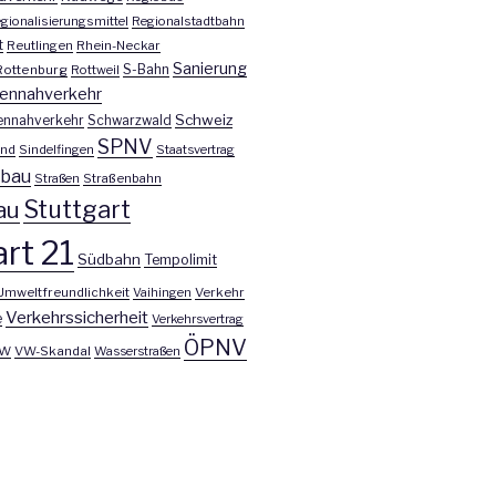
gionalisierungsmittel
Regionalstadtbahn
t
Reutlingen
Rhein-Neckar
Sanierung
S-Bahn
Rottenburg
Rottweil
ennahverkehr
Schweiz
ennahverkehr
Schwarzwald
SPNV
nd
Sindelfingen
Staatsvertrag
nbau
Straßen
Straßenbahn
Stuttgart
au
rt 21
Südbahn
Tempolimit
Umweltfreundlichkeit
Vaihingen
Verkehr
Verkehrssicherheit
e
Verkehrsvertrag
ÖPNV
W
VW-Skandal
Wasserstraßen