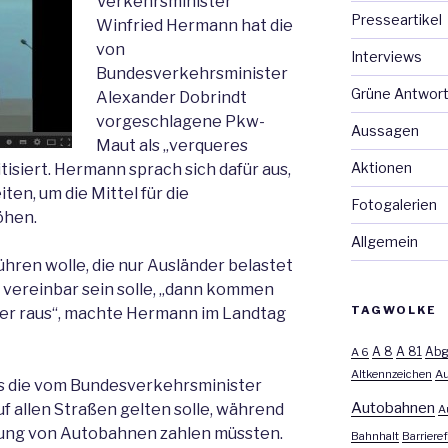
Verkehrsminister
Presseartikel
Winfried Hermann hat die
von
Interviews
Bundesverkehrsminister
Grüne Antwor
Alexander Dobrindt
vorgeschlagene Pkw-
Aussagen
Maut als „verqueres
Aktionen
tisiert. Hermann sprach sich dafür aus,
en, um die Mittel für die
Fotogalerien
öhen.
Allgemein
hren wolle, die nur Ausländer belastet
vereinbar sein solle, „dann kommen
TAGWOLKE
er raus“, machte Hermann im Landtag
A 8
A 81
A 6
Abg
Altkennzeichen
Au
ss die vom Bundesverkehrsminister
Autobahnen
 allen Straßen gelten solle, während
A
zung von Autobahnen zahlen müssten.
Bahnhalt
Barrieref