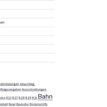
ten
asmessungen
Albaufstieg
ftragsvergaben
Ausschreibungen
Bahn
utos
B 10
B 27
B 28
B 29
B 31
reiheit
Basel
Baukultur
Binnenschiffe