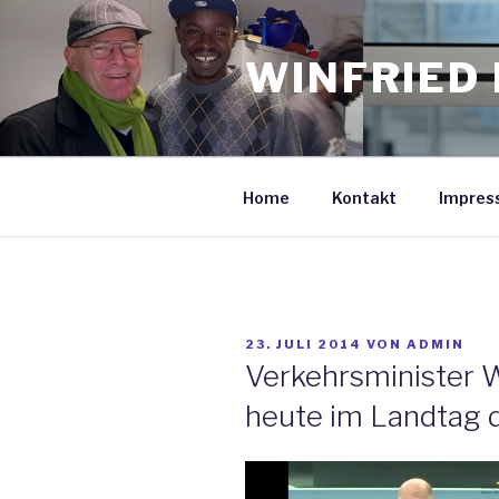
Zum
Inhalt
WINFRIED 
springen
Home
Kontakt
Impres
VERÖFFENTLICHT
23. JULI 2014
VON
ADMIN
AM
Verkehrsminister 
heute im Landtag d