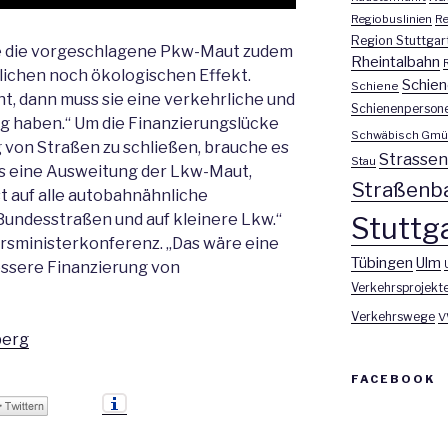
Regiobuslinien
Re
Region Stuttgar
e die vorgeschlagene Pkw-Maut zudem
Rheintalbahn
lichen noch ökologischen Effekt.
Schien
Schiene
, dann muss sie eine verkehrliche und
Schienenperson
 haben.“ Um die Finanzierungslücke
Schwäbisch Gmü
 von Straßen zu schließen, brauche es
Strasse
Stau
 eine Ausweitung der Lkw-Maut,
Straßenb
t auf alle autobahnähnliche
Bundesstraßen und auf kleinere Lkw.“
Stuttga
hrsministerkonferenz. „Das wäre eine
Tübingen
Ulm
essere Finanzierung von
Verkehrsprojekt
Verkehrswege
V
berg
FACEBOOK