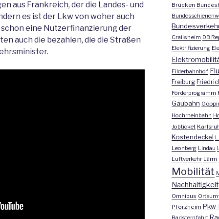
gen aus Frankreich, der die Landes- und
Brücken
Bundesf
ndern es ist der Lkw von woher auch
Bundesschienenw
Bundesverkeh
 schon eine Nutzerfinanzierung der
Crailsheim
DB Re
ten auch die bezahlen, die die Straßen
Elektrifizierung
El
ehrsminister.
Elektromobilit
Fl
Filderbahnhof
Freiburg
Friedri
Förderprogramm
Gäubahn
Göppi
Hochrheinbahn
H
Jobticket
Karlsru
Kostendeckel
L
Leonberg
Lindau
Luftverkehr
Lärm
Mobilität
M
Nachhaltigkeit
Omnibus
Ortsum
Pkw-
Pforzheim
Ra
Radsternfahrt