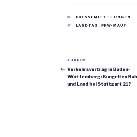
KATEGORIEN
PRESSEMITTEILUNGEN
SCHLAGWÖRTER
LANDTAG
,
PKW-MAUT
Beitrags-
ZURÜCK
Vorheriger
Navigation
Beitrag
Verkehrsvertrag in Baden-
Württemberg: Kungelten Ba
und Land bei Stuttgart 21?