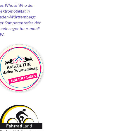
as Who is Who der
lektromobilität in
aden-Württemberg:
er Kompetenzatlas der
andesagentur e-mobil
W.