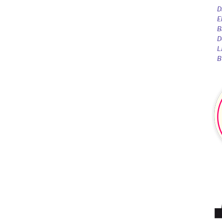
D
E
B
D
L
B