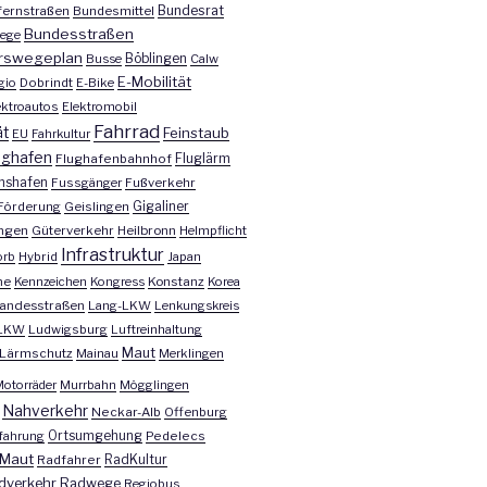
Bundesrat
ernstraßen
Bundesmittel
Bundesstraßen
ege
rswegeplan
Busse
Böblingen
Calw
E-Mobilität
gio
Dobrindt
E-Bike
ektroautos
Elektromobil
Fahrrad
ät
Feinstaub
EU
Fahrkultur
ughafen
Fluglärm
Flughafenbahnhof
chshafen
Fussgänger
Fußverkehr
Förderung
Geislingen
Gigaliner
ngen
Güterverkehr
Heilbronn
Helmpflicht
Infrastruktur
orb
Hybrid
Japan
he
Kennzeichen
Kongress
Konstanz
Korea
andesstraßen
Lang-LKW
Lenkungskreis
LKW
Ludwigsburg
Luftreinhaltung
Maut
Lärmschutz
Mainau
Merklingen
otorräder
Murrbahn
Mögglingen
Nahverkehr
Neckar-Alb
Offenburg
fahrung
Ortsumgehung
Pedelecs
Maut
Radfahrer
RadKultur
dverkehr
Radwege
Regiobus