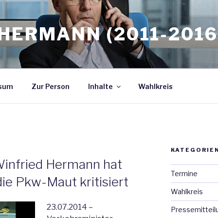
HERMANN (2011-2016
sum
Zur Person
Inhalte
Wahlkreis
KATEGORIE
Winfried Hermann hat
Termine
ie Pkw-Maut kritisiert
Wahlkreis
23.07.2014 –
Pressemitteil