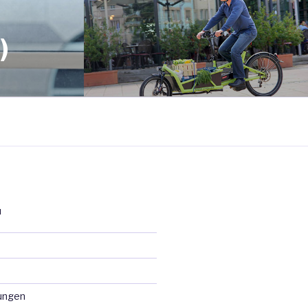
)
N
ungen