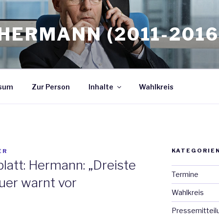
HERMANN (2011-2016
sum
Zur Person
Inhalte
Wahlkreis
KATEGORIE
ER
att: Hermann: „Dreiste
Termine
er warnt vor
Wahlkreis
Pressemitteil