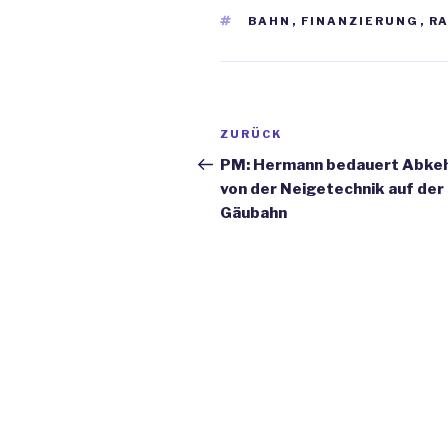
SCHLAGWÖRTER
BAHN
,
FINANZIERUNG
,
R
Beitrags-
ZURÜCK
Vorheriger
Navigation
Beitrag
PM: Hermann bedauert Abke
von der Neigetechnik auf der
Gäubahn