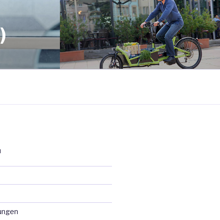
)
N
ungen