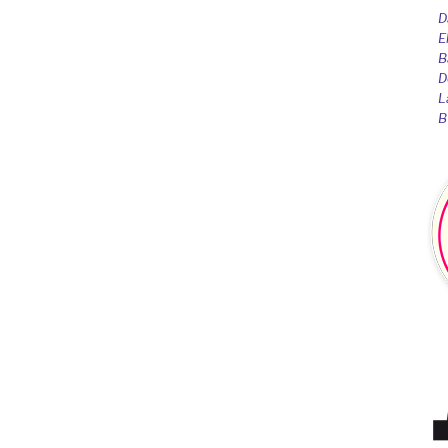
D
E
B
D
L
B