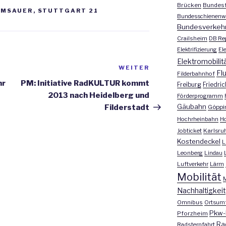
Brücken
Bundesf
AMSAUER
,
STUTTGART 21
Bundesschienenw
Bundesverkeh
Crailsheim
DB Re
Elektrifizierung
El
Elektromobilit
WEITER
Nächster
Fl
Filderbahnhof
Beitrag
hr
PM: Initiative RadKULTUR kommt
Freiburg
Friedri
2013 nach Heidelberg und
Förderprogramm
Gäubahn
Filderstadt
Göppi
Hochrheinbahn
H
Jobticket
Karlsru
Kostendeckel
L
Leonberg
Lindau
Luftverkehr
Lärm
Mobilität
M
Nachhaltigkeit
Omnibus
Ortsum
Pkw-
Pforzheim
Ra
Radsternfahrt