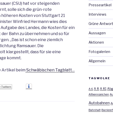
auer (CSU) hat vor steigenden
Presseartikel
t, solle sich die grün-rote
Interviews
 höheren Kosten von Stuttgart 21
nister Winfried Hermann wies dies
Grüne Antwor
 Aufgabe des Landes, die Kosten für ein
Aussagen
t der Bahn zu übernehmen und so für
gen. „Das ist schon eine ziemlich
Aktionen
 Richtung Ramsauer. Die
Fotogalerien
 klargestellt, dass für sie eine
rage kommt.
Allgemein
 Artikel beim
Schwäbischen Tagblatt…
TAGWOLKE
A 8
A 81
A 6
Abg
Altkennzeichen
Au
Autobahnen
A
Bahnhalt
Barrieref