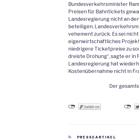
Bundesverkehrsminister Rams
Preisen für Bahntickets gewarn
Landesregierung nicht an den
beteiligen. Landesverkehrsmi
vehement zurück. Es sei nicht
eigenwirtschaftliches Projek
niedrigere Ticketpreise zu sor
dreiste Drohung“, sagte er in
Landesregierung hat wiederholt
Kostenübernahme nicht in F
Der gesamte
KATEGORIEN
PRESSEARTIKEL