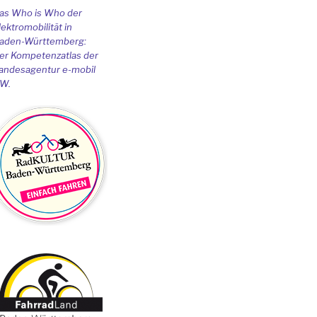
as Who is Who der
lektromobilität in
aden-Württemberg:
er Kompetenzatlas der
andesagentur e-mobil
W.