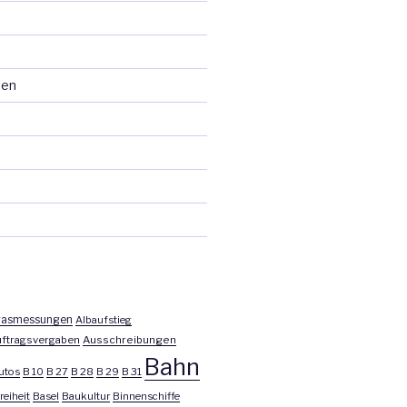
ten
asmessungen
Albaufstieg
ftragsvergaben
Ausschreibungen
Bahn
utos
B 10
B 27
B 28
B 29
B 31
reiheit
Basel
Baukultur
Binnenschiffe