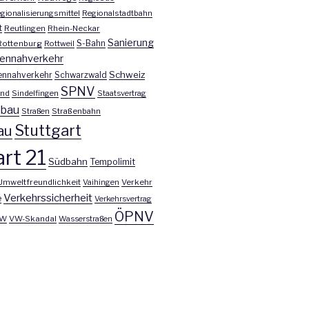
gionalisierungsmittel
Regionalstadtbahn
t
Reutlingen
Rhein-Neckar
Sanierung
S-Bahn
Rottenburg
Rottweil
ennahverkehr
Schweiz
ennahverkehr
Schwarzwald
SPNV
nd
Sindelfingen
Staatsvertrag
nbau
Straßen
Straßenbahn
Stuttgart
au
rt 21
Südbahn
Tempolimit
Umweltfreundlichkeit
Vaihingen
Verkehr
Verkehrssicherheit
e
Verkehrsvertrag
ÖPNV
W
VW-Skandal
Wasserstraßen