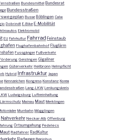
Bundesrat
ernstraßen
Bundesmittel
Bundesstraßen
ege
rswegeplan
Busse
Böblingen
Calw
E-Mobilität
gio
Dobrindt
E-Bike
ektroautos
Elektromobil
Fahrrad
ät
Feinstaub
EU
Fahrkultur
ughafen
Fluglärm
Flughafenbahnhof
chshafen
Fussgänger
Fußverkehr
Förderung
Geislingen
Gigaliner
ngen
Güterverkehr
Heilbronn
Helmpflicht
Infrastruktur
orb
Hybrid
Japan
he
Kennzeichen
Kongress
Konstanz
Korea
andesstraßen
Lang-LKW
Lenkungskreis
LKW
Ludwigsburg
Luftreinhaltung
Maut
Lärmschutz
Mainau
Merklingen
otorräder
Murrbahn
Mögglingen
Nahverkehr
Neckar-Alb
Offenburg
fahrung
Ortsumgehung
Pedelecs
Maut
Radfahrer
RadKultur
dverkehr
Radwege
Regiobus