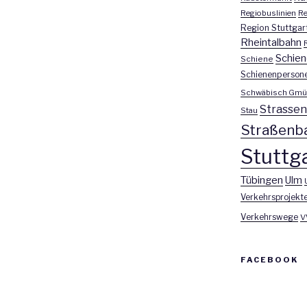
Regiobuslinien
Re
Region Stuttgar
Rheintalbahn
Schien
Schiene
Schienenperson
Schwäbisch Gmü
Strasse
Stau
Straßenb
Stuttga
Tübingen
Ulm
Verkehrsprojekt
Verkehrswege
V
FACEBOOK