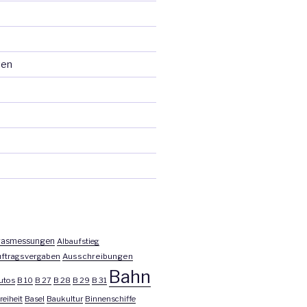
ten
asmessungen
Albaufstieg
ftragsvergaben
Ausschreibungen
Bahn
utos
B 10
B 27
B 28
B 29
B 31
reiheit
Basel
Baukultur
Binnenschiffe