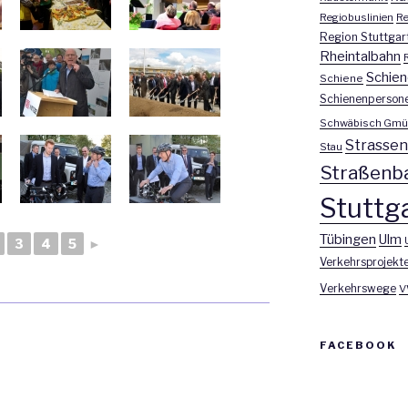
Regiobuslinien
Re
Region Stuttgar
Rheintalbahn
Schien
Schiene
Schienenperson
Schwäbisch Gmü
Strasse
Stau
Straßenb
Stuttga
Tübingen
Ulm
3
4
5
►
Verkehrsprojekt
Verkehrswege
V
FACEBOOK