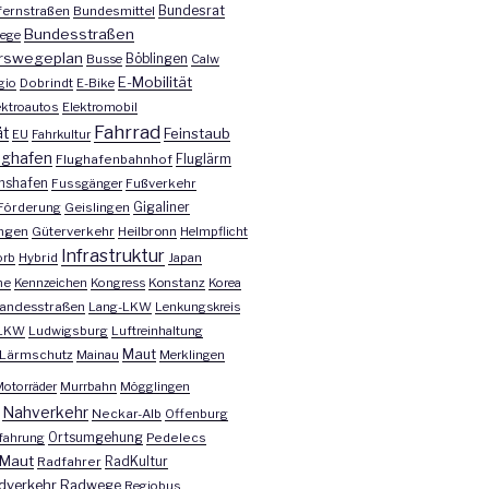
Bundesrat
ernstraßen
Bundesmittel
Bundesstraßen
ege
rswegeplan
Busse
Böblingen
Calw
E-Mobilität
gio
Dobrindt
E-Bike
ektroautos
Elektromobil
Fahrrad
ät
Feinstaub
EU
Fahrkultur
ughafen
Fluglärm
Flughafenbahnhof
chshafen
Fussgänger
Fußverkehr
Förderung
Geislingen
Gigaliner
ngen
Güterverkehr
Heilbronn
Helmpflicht
Infrastruktur
orb
Hybrid
Japan
he
Kennzeichen
Kongress
Konstanz
Korea
andesstraßen
Lang-LKW
Lenkungskreis
LKW
Ludwigsburg
Luftreinhaltung
Maut
Lärmschutz
Mainau
Merklingen
otorräder
Murrbahn
Mögglingen
Nahverkehr
Neckar-Alb
Offenburg
fahrung
Ortsumgehung
Pedelecs
Maut
Radfahrer
RadKultur
dverkehr
Radwege
Regiobus