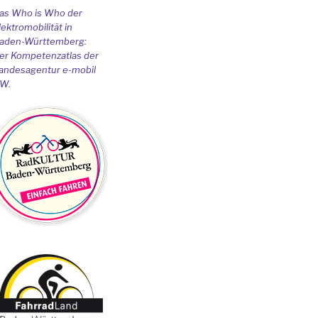
as Who is Who der
lektromobilität in
aden-Württemberg:
er Kompetenzatlas der
andesagentur e-mobil
W.