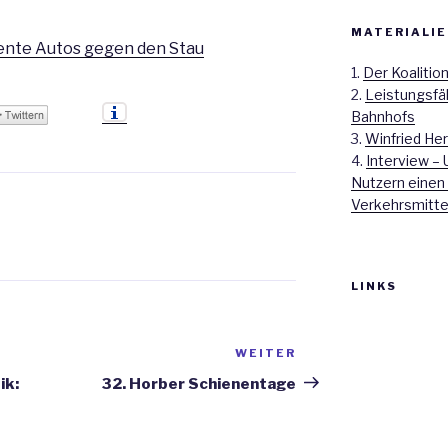
MATERIALIE
gente Autos gegen den Stau
1.
Der Koalitio
2.
Leistungsfä
Bahnhofs
3.
Winfried Her
4.
Interview – 
Nutzern einen
Verkehrsmitte
LINKS
WEITER
Nächster
Beitrag
ik:
32. Horber Schienentage