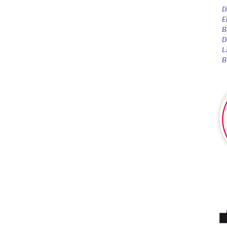
D
E
B
D
L
B