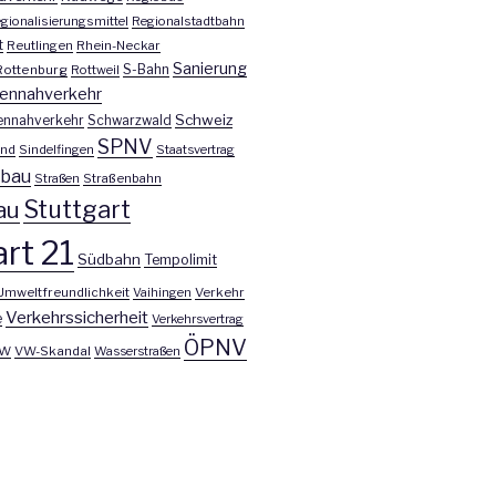
gionalisierungsmittel
Regionalstadtbahn
t
Reutlingen
Rhein-Neckar
Sanierung
S-Bahn
Rottenburg
Rottweil
ennahverkehr
Schweiz
ennahverkehr
Schwarzwald
SPNV
nd
Sindelfingen
Staatsvertrag
nbau
Straßen
Straßenbahn
Stuttgart
au
rt 21
Südbahn
Tempolimit
Umweltfreundlichkeit
Vaihingen
Verkehr
Verkehrssicherheit
e
Verkehrsvertrag
ÖPNV
W
VW-Skandal
Wasserstraßen