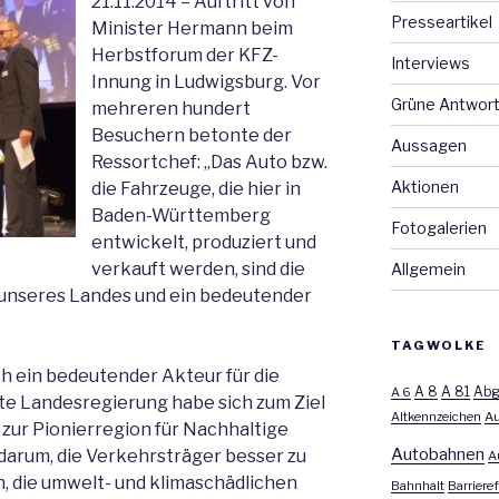
21.11.2014 – Auftritt von
Presseartikel
Minister Hermann beim
Herbstforum der KFZ-
Interviews
Innung in Ludwigsburg. Vor
Grüne Antwor
mehreren hundert
Besuchern betonte der
Aussagen
Ressortchef: „Das Auto bzw.
Aktionen
die Fahrzeuge, die hier in
Baden-Württemberg
Fotogalerien
entwickelt, produziert und
verkauft werden, sind die
Allgemein
 unseres Landes und ein bedeutender
TAGWOLKE
h ein bedeutender Akteur für die
A 8
A 81
A 6
Abg
rote Landesregierung habe sich zum Ziel
Altkennzeichen
Au
ur Pionierregion für Nachhaltige
Autobahnen
darum, die Verkehrsträger besser zu
A
, die umwelt- und klimaschädlichen
Bahnhalt
Barrieref