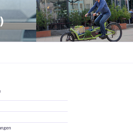
)
N
ungen