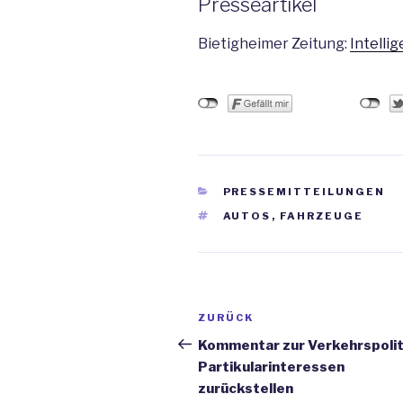
Presseartikel
Bietigheimer Zeitung:
Intelli
KATEGORIEN
PRESSEMITTEILUNGEN
SCHLAGWÖRTER
AUTOS
,
FAHRZEUGE
Beitrags-
ZURÜCK
Vorheriger
Navigation
Beitrag
Kommentar zur Verkehrspolit
Partikularinteressen
zurückstellen