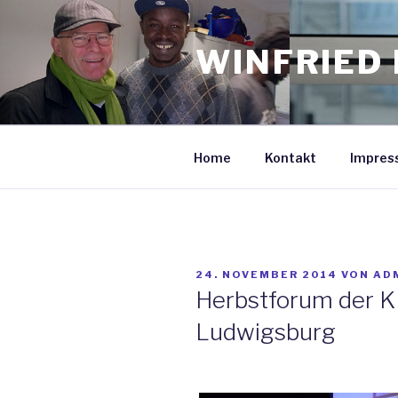
Zum
Inhalt
WINFRIED 
springen
Home
Kontakt
Impres
VERÖFFENTLICHT
24. NOVEMBER 2014
VON
AD
AM
Herbstforum der K
Ludwigsburg