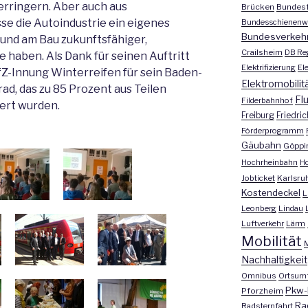
rringern. Aber auch aus
Brücken
Bundesf
se die Autoindustrie ein eigenes
Bundesschienenw
Bundesverkeh
 und am Bau zukunftsfähiger,
Crailsheim
DB Re
 haben. Als Dank für seinen Auftritt
Elektrifizierung
El
KfZ-Innung Winterreifen für sein Baden-
Elektromobilit
d, das zu 85 Prozent aus Teilen
Fl
Filderbahnhof
iert wurden.
Freiburg
Friedri
Förderprogramm
Gäubahn
Göppi
Hochrheinbahn
H
Jobticket
Karlsru
Kostendeckel
L
Leonberg
Lindau
Luftverkehr
Lärm
Mobilität
M
Nachhaltigkeit
Omnibus
Ortsum
Pkw-
Pforzheim
Ra
Radsternfahrt