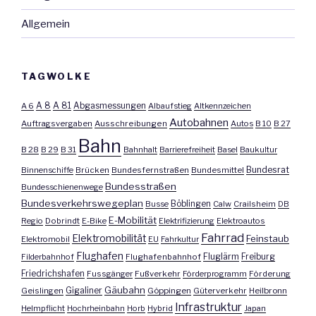
Allgemein
TAGWOLKE
A 8
A 81
A 6
Abgasmessungen
Albaufstieg
Altkennzeichen
Autobahnen
Auftragsvergaben
Ausschreibungen
Autos
B 10
B 27
Bahn
B 28
B 29
B 31
Bahnhalt
Barrierefreiheit
Basel
Baukultur
Bundesrat
Binnenschiffe
Brücken
Bundesfernstraßen
Bundesmittel
Bundesstraßen
Bundesschienenwege
Bundesverkehrswegeplan
Busse
Böblingen
Calw
Crailsheim
DB
E-Mobilität
Regio
Dobrindt
E-Bike
Elektrifizierung
Elektroautos
Fahrrad
Elektromobilität
Feinstaub
Elektromobil
EU
Fahrkultur
Flughafen
Fluglärm
Filderbahnhof
Flughafenbahnhof
Freiburg
Friedrichshafen
Fussgänger
Fußverkehr
Förderprogramm
Förderung
Gäubahn
Geislingen
Gigaliner
Göppingen
Güterverkehr
Heilbronn
Infrastruktur
Helmpflicht
Hochrheinbahn
Horb
Hybrid
Japan