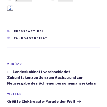
KATEGORIEN
PRESSEARTIKEL
SCHLAGWÖRTER
FAHRGASTBEIRAT
Beitrags-
ZURÜCK
Vorheriger
Navigation
Beitrag
Landeskabinett verabschiedet
Zukunftskonzeption zum Ausbau und zur
Neuvergabe des Schienenpersonennahverkehrs
WEITER
Nächster
Beitrag
Größte Elektroauto-Parade der Welt