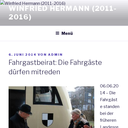
Zum
WINFRIED HERMANN (2011-
Inhalt
2016)
springen
Menü
VERÖFFENTLICHT
6. JUNI 2014
VON
ADMIN
AM
Fahrgastbeirat: Die Fahrgäste
dürfen mitreden
06.06.20
14 – Die
Fahrgäst
e standen
bei der
früheren
Landesre