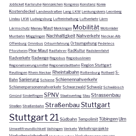
Jobticket
Karlsruhe
Kennzeichen
Kongress
Konstanz
Korea
Kostendeckel
Landesstraßen
Lang-LKW
Lenkungskreis
Leonberg
Lindau
LKW
Ludwigsburg
Luftreinhaltung
Luftverkehr
Lärm
Mobilität
Maut
Lärmschutz
Mainau
Merklingen
Motorräder
Nachhaltigkeit
Nahverkehr
Murrbahn
Mögglingen
Neckar-Alb
Offenburg
Omnibus
Ortsumfahrung
Ortsumgehung
Pedelecs
Pkw-Maut
Pforzheim
Radfahrer
RadKultur
Radsternfahrt
Radverkehr
Radwege
Regiobus
Regiobuslinien
Region Stuttgart
Regionalisierungsmittel
Regionalstadtbahn
Rheintalbahn
S-
Reutlingen
Rhein-Neckar
Rottenburg
Rottweil
Sanierung
Schienennahverkehr
Bahn
Schiene
Schweiz
Schienenpersonennahverkehr
Schwarzwald
Schwäbisch
SPNV
Strassenbau
Gmünd
Sindelfingen
Staatsvertrag
Stau
Stuttgart
Straßenbau
Straßen
Straßenbahn
Stuttgart 21
Tübingen
Ulm
Südbahn
Tempolimit
Umweltfreundlichkeit
Vaihingen
Verkehr
Verkehrsprojekte
Verkehrssicherheit