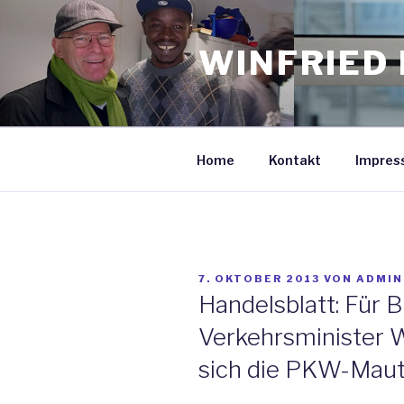
Zum
Inhalt
WINFRIED 
springen
Home
Kontakt
Impres
VERÖFFENTLICHT
7. OKTOBER 2013
VON
ADMIN
AM
Handelsblatt: Für
Verkehrsminister 
sich die PKW-Maut 