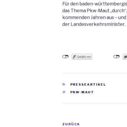
Für den baden-württembergis
das Thema Pkw-Maut „durch“. 
kommenden Jahren aus – und b
der Landesverkehrsminister.
KATEGORIEN
PRESSEARTIKEL
SCHLAGWÖRTER
PKW-MAUT
Beitrags-
ZURÜCK
Vorheriger