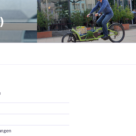
)
N
ungen