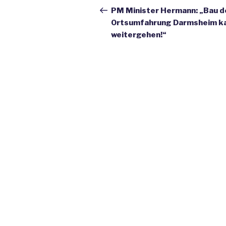
Navigation
Beitrag
PM Minister Hermann: „Bau d
Ortsumfahrung Darmsheim k
weitergehen!“