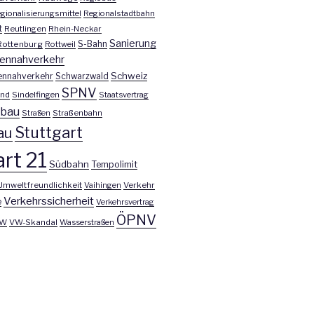
gionalisierungsmittel
Regionalstadtbahn
t
Reutlingen
Rhein-Neckar
Sanierung
S-Bahn
Rottenburg
Rottweil
ennahverkehr
Schweiz
ennahverkehr
Schwarzwald
SPNV
nd
Sindelfingen
Staatsvertrag
nbau
Straßen
Straßenbahn
Stuttgart
au
rt 21
Südbahn
Tempolimit
Umweltfreundlichkeit
Vaihingen
Verkehr
Verkehrssicherheit
e
Verkehrsvertrag
ÖPNV
W
VW-Skandal
Wasserstraßen