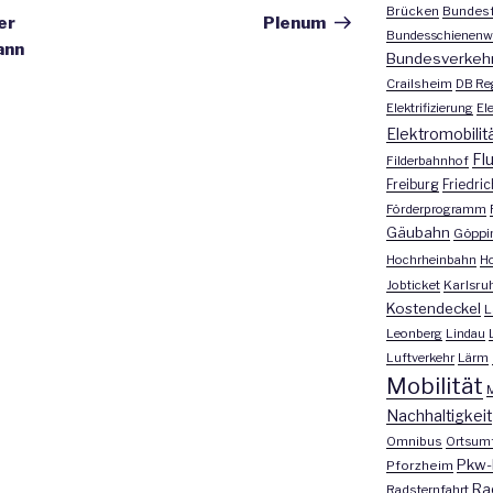
Brücken
Bundesf
Beitrag
er
Plenum
Bundesschienenw
ann
Bundesverkeh
Crailsheim
DB Re
Elektrifizierung
El
Elektromobilit
Fl
Filderbahnhof
Freiburg
Friedri
Förderprogramm
Gäubahn
Göppi
Hochrheinbahn
H
Jobticket
Karlsru
Kostendeckel
L
Leonberg
Lindau
Luftverkehr
Lärm
Mobilität
M
Nachhaltigkeit
Omnibus
Ortsum
Pkw-
Pforzheim
Ra
Radsternfahrt