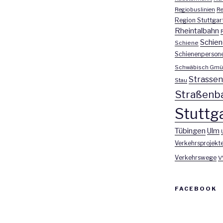
Regiobuslinien
Re
Region Stuttgar
Rheintalbahn
Schien
Schiene
Schienenperson
Schwäbisch Gmü
Strasse
Stau
Straßenb
Stuttga
Tübingen
Ulm
Verkehrsprojekt
Verkehrswege
V
FACEBOOK