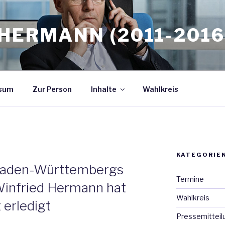
HERMANN (2011-2016
sum
Zur Person
Inhalte
Wahlkreis
KATEGORIE
 Baden-Württembergs
Termine
Winfried Hermann hat
Wahlkreis
erledigt
Pressemitteil