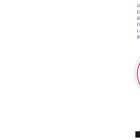
D
E
B
D
L
B