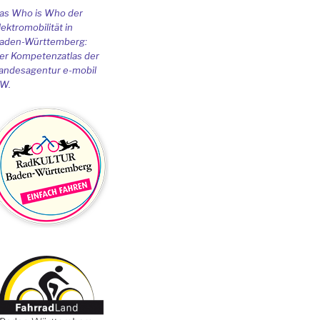
as Who is Who der
lektromobilität in
aden-Württemberg:
er Kompetenzatlas der
andesagentur e-mobil
W.