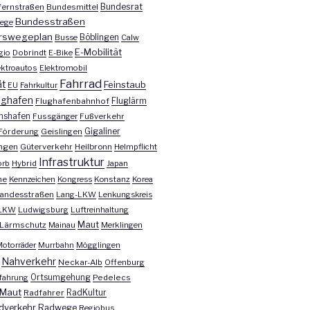
Bundesrat
ernstraßen
Bundesmittel
Bundesstraßen
ege
rswegeplan
Busse
Böblingen
Calw
E-Mobilität
gio
Dobrindt
E-Bike
ektroautos
Elektromobil
Fahrrad
ät
Feinstaub
EU
Fahrkultur
ughafen
Fluglärm
Flughafenbahnhof
chshafen
Fussgänger
Fußverkehr
Förderung
Geislingen
Gigaliner
ngen
Güterverkehr
Heilbronn
Helmpflicht
Infrastruktur
orb
Hybrid
Japan
he
Kennzeichen
Kongress
Konstanz
Korea
andesstraßen
Lang-LKW
Lenkungskreis
LKW
Ludwigsburg
Luftreinhaltung
Maut
Lärmschutz
Mainau
Merklingen
otorräder
Murrbahn
Mögglingen
Nahverkehr
Neckar-Alb
Offenburg
fahrung
Ortsumgehung
Pedelecs
Maut
Radfahrer
RadKultur
dverkehr
Radwege
Regiobus