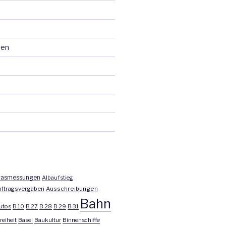
ten
asmessungen
Albaufstieg
ftragsvergaben
Ausschreibungen
Bahn
utos
B 10
B 27
B 28
B 29
B 31
reiheit
Basel
Baukultur
Binnenschiffe