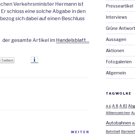
chen Verkehrsminister Hermann ist
Presseartikel
Er schloss eine solche Abgabe in den
Interviews
ezog sich dabei auf einen Beschluss
Grüne Antwor
Aussagen
der gesamte Artikel im
Handelsblatt…
Aktionen
Fotogalerien
Allgemein
TAGWOLKE
A 8
A 81
A 6
Abg
Altkennzeichen
Au
Autobahnen
A
Bahnhalt
Barrieref
WEITER
Nächster