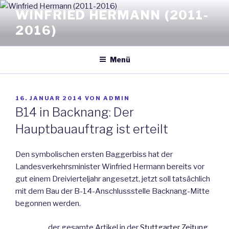
Zum
WINFRIED HERMANN (2011-
Inhalt
2016)
springen
Menü
VERÖFFENTLICHT
16. JANUAR 2014
VON
ADMIN
AM
B14 in Backnang: Der
Hauptbauauftrag ist erteilt
Den symbolischen ersten Baggerbiss hat der
Landesverkehrsminister Winfried Hermann bereits vor
gut einem Dreivierteljahr angesetzt, jetzt soll tatsächlich
mit dem Bau der B-14-Anschlussstelle Backnang-Mitte
begonnen werden.
der gesamte Artikel in der
Stuttgarter Zeitung…