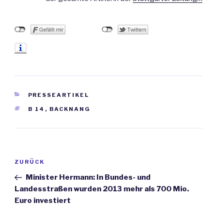
KATEGORIEN
PRESSEARTIKEL
SCHLAGWÖRTER
B 14
,
BACKNANG
Beitrags-
ZURÜCK
Vorheriger
Navigation
Beitrag
Minister Hermann: In Bundes- und
Landesstraßen wurden 2013 mehr als 700 Mio.
Euro investiert