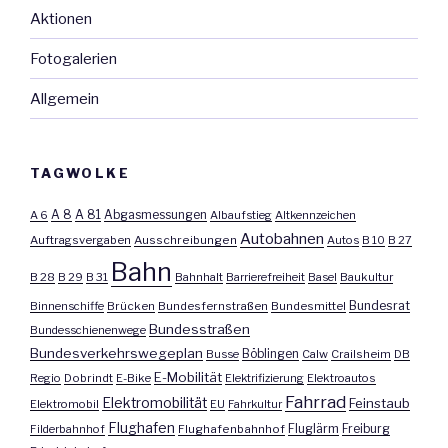
Aktionen
Fotogalerien
Allgemein
TAGWOLKE
A 8
A 81
A 6
Abgasmessungen
Albaufstieg
Altkennzeichen
Autobahnen
Auftragsvergaben
Ausschreibungen
Autos
B 10
B 27
Bahn
B 28
B 29
B 31
Bahnhalt
Barrierefreiheit
Basel
Baukultur
Bundesrat
Binnenschiffe
Brücken
Bundesfernstraßen
Bundesmittel
Bundesstraßen
Bundesschienenwege
Bundesverkehrswegeplan
Busse
Böblingen
Calw
Crailsheim
DB
E-Mobilität
Regio
Dobrindt
E-Bike
Elektrifizierung
Elektroautos
Fahrrad
Elektromobilität
Feinstaub
Elektromobil
EU
Fahrkultur
Flughafen
Fluglärm
Filderbahnhof
Flughafenbahnhof
Freiburg