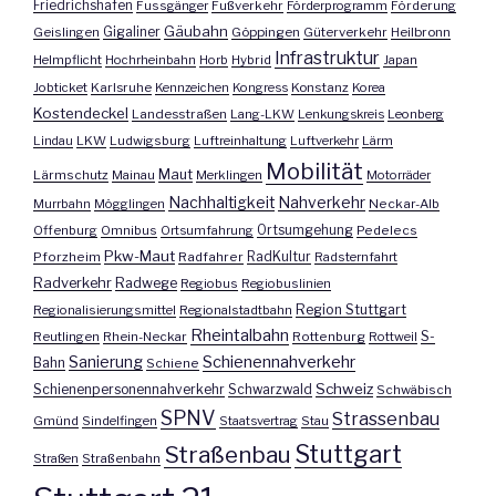
Friedrichshafen
Fussgänger
Fußverkehr
Förderprogramm
Förderung
Gäubahn
Geislingen
Gigaliner
Göppingen
Güterverkehr
Heilbronn
Infrastruktur
Helmpflicht
Hochrheinbahn
Horb
Hybrid
Japan
Jobticket
Karlsruhe
Kennzeichen
Kongress
Konstanz
Korea
Kostendeckel
Landesstraßen
Lang-LKW
Lenkungskreis
Leonberg
Lindau
LKW
Ludwigsburg
Luftreinhaltung
Luftverkehr
Lärm
Mobilität
Maut
Lärmschutz
Mainau
Merklingen
Motorräder
Nachhaltigkeit
Nahverkehr
Murrbahn
Mögglingen
Neckar-Alb
Offenburg
Omnibus
Ortsumfahrung
Ortsumgehung
Pedelecs
Pkw-Maut
Pforzheim
Radfahrer
RadKultur
Radsternfahrt
Radverkehr
Radwege
Regiobus
Regiobuslinien
Region Stuttgart
Regionalisierungsmittel
Regionalstadtbahn
Rheintalbahn
S-
Reutlingen
Rhein-Neckar
Rottenburg
Rottweil
Sanierung
Schienennahverkehr
Bahn
Schiene
Schweiz
Schienenpersonennahverkehr
Schwarzwald
Schwäbisch
SPNV
Strassenbau
Gmünd
Sindelfingen
Staatsvertrag
Stau
Stuttgart
Straßenbau
Straßen
Straßenbahn