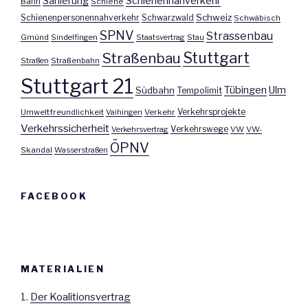
Sanierung
Schienennahverkehr
Bahn
Schiene
Schweiz
Schienenpersonennahverkehr
Schwarzwald
Schwäbisch
SPNV
Strassenbau
Gmünd
Sindelfingen
Staatsvertrag
Stau
Stuttgart
Straßenbau
Straßen
Straßenbahn
Stuttgart 21
Tübingen
Ulm
Südbahn
Tempolimit
Umweltfreundlichkeit
Vaihingen
Verkehr
Verkehrsprojekte
Verkehrssicherheit
Verkehrswege
Verkehrsvertrag
VW
VW-
ÖPNV
Skandal
Wasserstraßen
FACEBOOK
MATERIALIEN
1.
Der Koalitionsvertrag