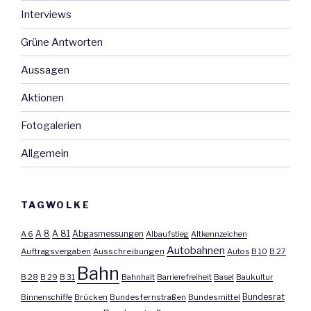
Interviews
Grüne Antworten
Aussagen
Aktionen
Fotogalerien
Allgemein
TAGWOLKE
A 8
A 81
A 6
Abgasmessungen
Albaufstieg
Altkennzeichen
Autobahnen
Auftragsvergaben
Ausschreibungen
Autos
B 10
B 27
Bahn
B 28
B 29
B 31
Bahnhalt
Barrierefreiheit
Basel
Baukultur
Bundesrat
Binnenschiffe
Brücken
Bundesfernstraßen
Bundesmittel