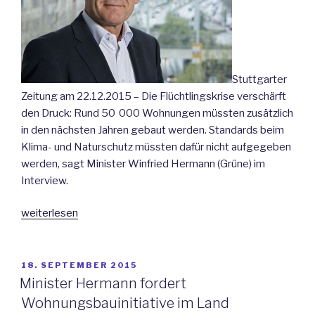
Stuttgarter
Zeitung am 22.12.2015 – Die Flüchtlingskrise verschärft
den Druck: Rund 50 000 Wohnungen müssten zusätzlich
in den nächsten Jahren gebaut werden. Standards beim
Klima- und Naturschutz müssten dafür nicht aufgegeben
werden, sagt Minister Winfried Hermann (Grüne) im
Interview.
„Interview
weiterlesen
mit
Minister
Winfried
VERÖFFENTLICHT
18. SEPTEMBER 2015
AM
Hermann:
Minister Hermann fordert
„19
Wohnungsbauinitiative im Land
000