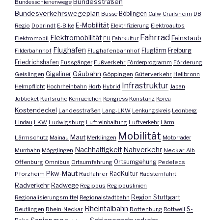
Bundesstraßen
Bundesschienenwege
Bundesverkehrswegeplan
Busse
Böblingen
Calw
Crailsheim
DB
E-Mobilität
Regio
Dobrindt
E-Bike
Elektrifizierung
Elektroautos
Fahrrad
Elektromobilität
Feinstaub
Elektromobil
EU
Fahrkultur
Flughafen
Fluglärm
Filderbahnhof
Flughafenbahnhof
Freiburg
Friedrichshafen
Fussgänger
Fußverkehr
Förderprogramm
Förderung
Gäubahn
Geislingen
Gigaliner
Göppingen
Güterverkehr
Heilbronn
Infrastruktur
Helmpflicht
Hochrheinbahn
Horb
Hybrid
Japan
Jobticket
Karlsruhe
Kennzeichen
Kongress
Konstanz
Korea
Kostendeckel
Landesstraßen
Lang-LKW
Lenkungskreis
Leonberg
Lindau
LKW
Ludwigsburg
Luftreinhaltung
Luftverkehr
Lärm
Mobilität
Maut
Lärmschutz
Mainau
Merklingen
Motorräder
Nachhaltigkeit
Nahverkehr
Murrbahn
Mögglingen
Neckar-Alb
Offenburg
Omnibus
Ortsumfahrung
Ortsumgehung
Pedelecs
Pkw-Maut
Pforzheim
Radfahrer
RadKultur
Radsternfahrt
Radverkehr
Radwege
Regiobus
Regiobuslinien
Region Stuttgart
Regionalisierungsmittel
Regionalstadtbahn
Rheintalbahn
S-
Reutlingen
Rhein-Neckar
Rottenburg
Rottweil