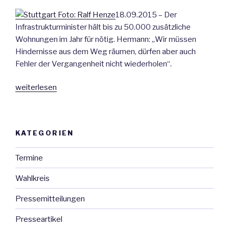
Hektar
18.09.2015 – Der
für
Infrastrukturminister hält bis zu 50.000 zusätzliche
Wohnungsbau
Wohnungen im Jahr für nötig. Hermann: „Wir müssen
nutzbar““
Hindernisse aus dem Weg räumen, dürfen aber auch
Fehler der Vergangenheit nicht wiederholen“.
„Minister
weiterlesen
Hermann
fordert
Wohnungsbauinitiative
KATEGORIEN
im
Land“
Termine
Wahlkreis
Pressemitteilungen
Presseartikel