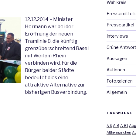
Wahlkreis
Pressemitteil
12.12.2014 – Minister
Presseartikel
Hermann war bei der
Eröffnung der neuen
Interviews
Tramlinie 8, die künftig
Grüne Antwor
grenzüberschreitend Basel
mit Weil am Rhein
Aussagen
verbinden wird. Für die
Aktionen
Bürger beider Städte
bedeutet dies eine
Fotogalerien
attraktive Alternative zur
bisherigen Busverbindung.
Allgemein
TAGWOLKE
A 8
A 81
A 6
Abg
Altkennzeichen
Au