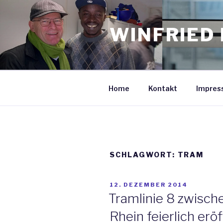
Zum
Inhalt
WINFRIED 
springen
Home
Kontakt
Impres
SCHLAGWORT: TRAM
VERÖFFENTLICHT
12. DEZEMBER 2014
AM
Tramlinie 8 zwisch
Rhein feierlich erö