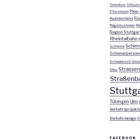
Omnibus
Ortsum
Pkw-
Pforzheim
Ra
Radsternfahrt
Regiobuslinien
Re
Region Stuttgar
Rheintalbahn
Schien
Schiene
Schienenperson
Schwäbisch Gmü
Strasse
Stau
Straßenb
Stuttga
Tübingen
Ulm
Verkehrsprojekt
Verkehrswege
V
FACEBOOK