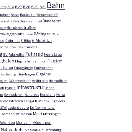
Bahn
utos
B 10
B 27
B 28
B 29
B 31
reiheit
Basel
Baukultur
Binnenschiffe
Bundesrat
ernstraßen
Bundesmittel
Bundesstraßen
ege
rswegeplan
Busse
Böblingen
Calw
E-Mobilität
gio
Dobrindt
E-Bike
ektroautos
Elektromobil
Fahrrad
ät
Feinstaub
EU
Fahrkultur
ughafen
Fluglärm
Flughafenbahnhof
chshafen
Fussgänger
Fußverkehr
Förderung
Geislingen
Gigaliner
ngen
Güterverkehr
Heilbronn
Helmpflicht
Infrastruktur
orb
Hybrid
Japan
he
Kennzeichen
Kongress
Konstanz
Korea
andesstraßen
Lang-LKW
Lenkungskreis
LKW
Ludwigsburg
Luftreinhaltung
Maut
Lärmschutz
Mainau
Merklingen
otorräder
Murrbahn
Mögglingen
Nahverkehr
Neckar-Alb
Offenburg