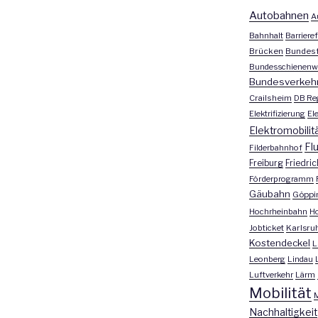
Autobahnen
A
Bahnhalt
Barrieref
Brücken
Bundesf
Bundesschienenw
Bundesverkeh
Crailsheim
DB Re
Elektrifizierung
El
Elektromobilit
Fl
Filderbahnhof
Freiburg
Friedri
Förderprogramm
Gäubahn
Göppi
Hochrheinbahn
H
Jobticket
Karlsru
Kostendeckel
L
Leonberg
Lindau
Luftverkehr
Lärm
Mobilität
M
Nachhaltigkeit