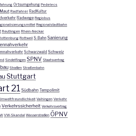
fahrung
Ortsumgehung
Pedelecs
Maut
Radfahrer
RadKultur
dverkehr
Radwege
Regiobus
gionalisierungsmittel
Regionalstadtbahn
t
Reutlingen
Rhein-Neckar
Sanierung
S-Bahn
Rottenburg
Rottweil
ennahverkehr
Schweiz
ennahverkehr
Schwarzwald
SPNV
nd
Sindelfingen
Staatsvertrag
nbau
Straßen
Straßenbahn
Stuttgart
au
rt 21
Südbahn
Tempolimit
Umweltfreundlichkeit
Vaihingen
Verkehr
Verkehrssicherheit
e
Verkehrsvertrag
ÖPNV
W
VW-Skandal
Wasserstraßen