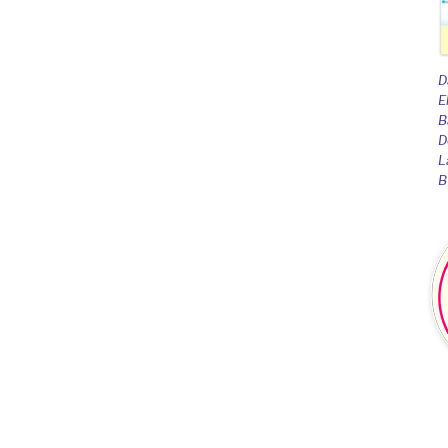
D
E
B
D
L
B