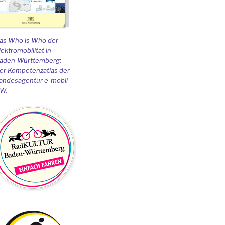
as Who is Who der
lektromobilität in
aden-Württemberg:
er Kompetenzatlas der
andesagentur e-mobil
W.