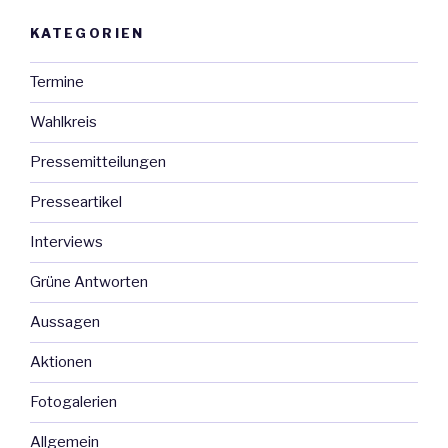
Fahrrad
KATEGORIEN
von
Mettenburg
Termine
nach
Laupertshausen“
Wahlkreis
Pressemitteilungen
Presseartikel
Interviews
Grüne Antworten
Aussagen
Aktionen
Fotogalerien
Allgemein