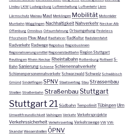
Lindau
LKW
Ludwigsburg
Luftreinhaltung
Luftverkehr
Lärm
Mobilität
Maut
Lärmschutz
Mainau
Merklingen
Motorräder
Nachhaltigkeit
Nahverkehr
Murrbahn
Mögglingen
Neckar-Alb
Offenburg
Omnibus
Ortsumfahrung
Ortsumgehung
Pedelecs
Pkw-Maut
Pforzheim
Radfahrer
RadKultur
Radsternfahrt
Radverkehr
Radwege
Regiobus
Regiobuslinien
Region Stuttgart
Regionalisierungsmittel
Regionalstadtbahn
Rheintalbahn
S-
Reutlingen
Rhein-Neckar
Rottenburg
Rottweil
Sanierung
Schienennahverkehr
Bahn
Schiene
Schweiz
Schienenpersonennahverkehr
Schwarzwald
Schwäbisch
SPNV
Strassenbau
Gmünd
Sindelfingen
Staatsvertrag
Stau
Stuttgart
Straßenbau
Straßen
Straßenbahn
Stuttgart 21
Tübingen
Ulm
Südbahn
Tempolimit
Umweltfreundlichkeit
Vaihingen
Verkehr
Verkehrsprojekte
Verkehrssicherheit
Verkehrswege
Verkehrsvertrag
VW
VW-
ÖPNV
Skandal
Wasserstraßen