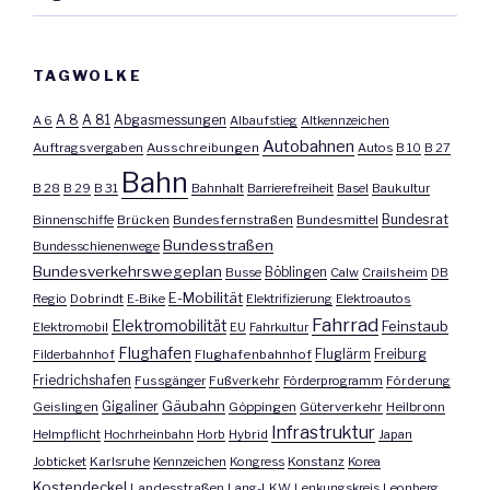
TAGWOLKE
A 8
A 81
A 6
Abgasmessungen
Albaufstieg
Altkennzeichen
Autobahnen
Auftragsvergaben
Ausschreibungen
Autos
B 10
B 27
Bahn
B 28
B 29
B 31
Bahnhalt
Barrierefreiheit
Basel
Baukultur
Bundesrat
Binnenschiffe
Brücken
Bundesfernstraßen
Bundesmittel
Bundesstraßen
Bundesschienenwege
Bundesverkehrswegeplan
Busse
Böblingen
Calw
Crailsheim
DB
E-Mobilität
Regio
Dobrindt
E-Bike
Elektrifizierung
Elektroautos
Fahrrad
Elektromobilität
Feinstaub
Elektromobil
EU
Fahrkultur
Flughafen
Fluglärm
Filderbahnhof
Flughafenbahnhof
Freiburg
Friedrichshafen
Fussgänger
Fußverkehr
Förderprogramm
Förderung
Gäubahn
Geislingen
Gigaliner
Göppingen
Güterverkehr
Heilbronn
Infrastruktur
Helmpflicht
Hochrheinbahn
Horb
Hybrid
Japan
Jobticket
Karlsruhe
Kennzeichen
Kongress
Konstanz
Korea
Kostendeckel
Landesstraßen
Lang-LKW
Lenkungskreis
Leonberg