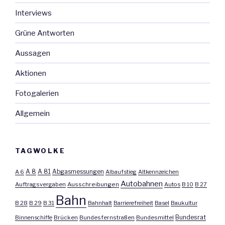
Interviews
Grüne Antworten
Aussagen
Aktionen
Fotogalerien
Allgemein
TAGWOLKE
A 8
A 81
A 6
Abgasmessungen
Albaufstieg
Altkennzeichen
Autobahnen
Auftragsvergaben
Ausschreibungen
Autos
B 10
B 27
Bahn
B 28
B 29
B 31
Bahnhalt
Barrierefreiheit
Basel
Baukultur
Bundesrat
Binnenschiffe
Brücken
Bundesfernstraßen
Bundesmittel