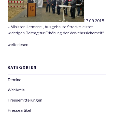
17.09.2015
– Minister Hermann: „Ausgebaute Strecke leistet
wichtigen Beitrag zur Erhöhung der Verkehrssicherheit“
„Verkehrsfreigabe
weiterlesen
des
letzten
Bauabschnittes
KATEGORIEN
der
L
Termine
1158
zwischen
Wahlkreis
Mögglingen
und
Pressemitteilungen
Heuchlingen“
Presseartikel