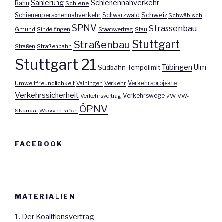
Sanierung
Schienennahverkehr
Bahn
Schiene
Schweiz
Schienenpersonennahverkehr
Schwarzwald
Schwäbisch
SPNV
Strassenbau
Gmünd
Sindelfingen
Staatsvertrag
Stau
Stuttgart
Straßenbau
Straßen
Straßenbahn
Stuttgart 21
Tübingen
Ulm
Südbahn
Tempolimit
Umweltfreundlichkeit
Vaihingen
Verkehr
Verkehrsprojekte
Verkehrssicherheit
Verkehrswege
Verkehrsvertrag
VW
VW-
ÖPNV
Skandal
Wasserstraßen
FACEBOOK
MATERIALIEN
1.
Der Koalitionsvertrag