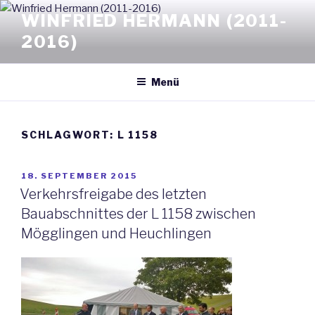
Zum
WINFRIED HERMANN (2011-
Inhalt
2016)
springen
Menü
SCHLAGWORT: L 1158
VERÖFFENTLICHT
18. SEPTEMBER 2015
AM
Verkehrsfreigabe des letzten
Bauabschnittes der L 1158 zwischen
Mögglingen und Heuchlingen