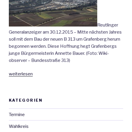
Reutlinger
Generalanzeiger am 30.12.2015 – Mitte nächsten Jahres
soll mit dem Bau der neuen B 313 um Grafenberg herum
begonnen werden. Diese Hoffnung hegt Grafenbergs
junge Bürgermeisterin Annette Bauer. (Foto: Wiki-
observer – Bundesstraße 313)
„Baubeginn
weiterlesen
der
B
313
KATEGORIEN
neu
um
Termine
Grafenberg
Mitte
Wahlkreis
2016“