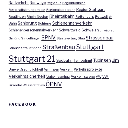
Radverkehr
Radwege
Regiobus
Regiobuslinien
Region Stuttgart
Regionalisierungsmittel
Regionalstadtbahn
Rheintalbahn
S-
Reutlingen
Rhein-Neckar
Rottenburg
Rottweil
Sanierung
Schienennahverkehr
Bahn
Schiene
Schweiz
Schienenpersonennahverkehr
Schwarzwald
Schwäbisch
SPNV
Strassenbau
Gmünd
Sindelfingen
Staatsvertrag
Stau
Stuttgart
Straßenbau
Straßen
Straßenbahn
Stuttgart 21
Tübingen
Ulm
Südbahn
Tempolimit
Umweltfreundlichkeit
Vaihingen
Verkehr
Verkehrsprojekte
Verkehrssicherheit
Verkehrswege
Verkehrsvertrag
VW
VW-
ÖPNV
Skandal
Wasserstraßen
FACEBOOK