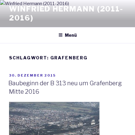
Zum
WINFRIED HERMANN (2011-
Inhalt
2016)
springen
Menü
SCHLAGWORT: GRAFENBERG
VERÖFFENTLICHT
30. DEZEMBER 2015
AM
Baubeginn der B 313 neu um Grafenberg
Mitte 2016