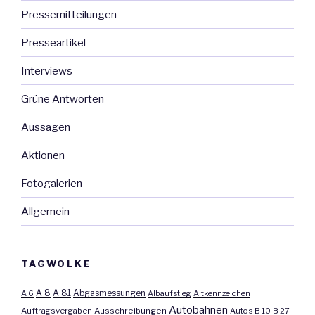
Pressemitteilungen
Presseartikel
Interviews
Grüne Antworten
Aussagen
Aktionen
Fotogalerien
Allgemein
TAGWOLKE
A 8
A 81
A 6
Abgasmessungen
Albaufstieg
Altkennzeichen
Autobahnen
Auftragsvergaben
Ausschreibungen
Autos
B 10
B 27