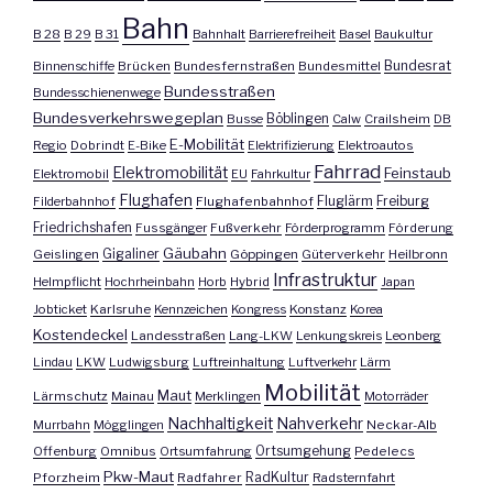
Bahn
B 28
B 29
B 31
Bahnhalt
Barrierefreiheit
Basel
Baukultur
Bundesrat
Binnenschiffe
Brücken
Bundesfernstraßen
Bundesmittel
Bundesstraßen
Bundesschienenwege
Bundesverkehrswegeplan
Busse
Böblingen
Calw
Crailsheim
DB
E-Mobilität
Regio
Dobrindt
E-Bike
Elektrifizierung
Elektroautos
Fahrrad
Elektromobilität
Feinstaub
Elektromobil
EU
Fahrkultur
Flughafen
Fluglärm
Filderbahnhof
Flughafenbahnhof
Freiburg
Friedrichshafen
Fussgänger
Fußverkehr
Förderprogramm
Förderung
Gäubahn
Geislingen
Gigaliner
Göppingen
Güterverkehr
Heilbronn
Infrastruktur
Helmpflicht
Hochrheinbahn
Horb
Hybrid
Japan
Jobticket
Karlsruhe
Kennzeichen
Kongress
Konstanz
Korea
Kostendeckel
Landesstraßen
Lang-LKW
Lenkungskreis
Leonberg
Lindau
LKW
Ludwigsburg
Luftreinhaltung
Luftverkehr
Lärm
Mobilität
Maut
Lärmschutz
Mainau
Merklingen
Motorräder
Nachhaltigkeit
Nahverkehr
Murrbahn
Mögglingen
Neckar-Alb
Offenburg
Omnibus
Ortsumfahrung
Ortsumgehung
Pedelecs
Pkw-Maut
Pforzheim
Radfahrer
RadKultur
Radsternfahrt