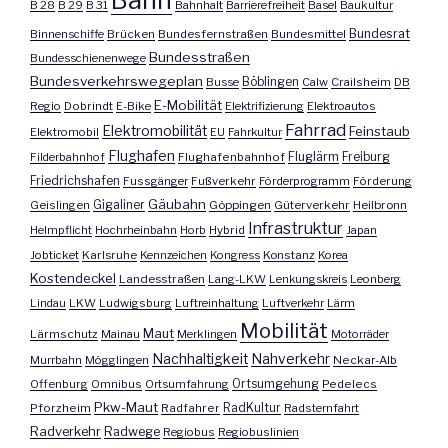
Bahn
B 28
B 29
B 31
Bahnhalt
Barrierefreiheit
Basel
Baukultur
Bundesrat
Binnenschiffe
Brücken
Bundesfernstraßen
Bundesmittel
Bundesstraßen
Bundesschienenwege
Bundesverkehrswegeplan
Busse
Böblingen
Calw
Crailsheim
DB
E-Mobilität
Regio
Dobrindt
E-Bike
Elektrifizierung
Elektroautos
Fahrrad
Elektromobilität
Feinstaub
Elektromobil
EU
Fahrkultur
Flughafen
Fluglärm
Filderbahnhof
Flughafenbahnhof
Freiburg
Friedrichshafen
Fussgänger
Fußverkehr
Förderprogramm
Förderung
Gäubahn
Geislingen
Gigaliner
Göppingen
Güterverkehr
Heilbronn
Infrastruktur
Helmpflicht
Hochrheinbahn
Horb
Hybrid
Japan
Jobticket
Karlsruhe
Kennzeichen
Kongress
Konstanz
Korea
Kostendeckel
Landesstraßen
Lang-LKW
Lenkungskreis
Leonberg
Lindau
LKW
Ludwigsburg
Luftreinhaltung
Luftverkehr
Lärm
Mobilität
Maut
Lärmschutz
Mainau
Merklingen
Motorräder
Nachhaltigkeit
Nahverkehr
Murrbahn
Mögglingen
Neckar-Alb
Offenburg
Omnibus
Ortsumfahrung
Ortsumgehung
Pedelecs
Pkw-Maut
Pforzheim
Radfahrer
RadKultur
Radsternfahrt
Radverkehr
Radwege
Regiobus
Regiobuslinien