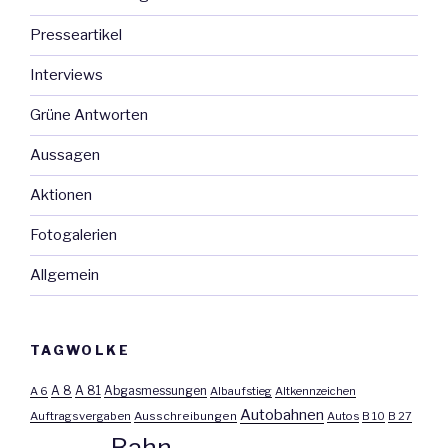
Presseartikel
Interviews
Grüne Antworten
Aussagen
Aktionen
Fotogalerien
Allgemein
TAGWOLKE
A 8
A 81
A 6
Abgasmessungen
Albaufstieg
Altkennzeichen
Autobahnen
Auftragsvergaben
Ausschreibungen
Autos
B 10
B 27