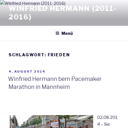
Zum
WINFRIED HERMANN (2011-
Inhalt
2016)
springen
Menü
SCHLAGWORT: FRIEDEN
VERÖFFENTLICHT
4. AUGUST 2014
AM
Winfried Hermann bem Pacemaker
Marathon in Mannheim
02.08.201
4 – Sie