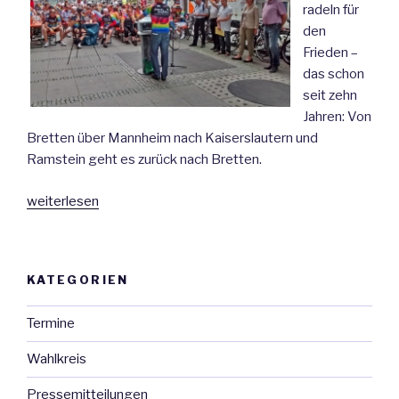
radeln für
den
Frieden –
das schon
seit zehn
Jahren: Von
Bretten über Mannheim nach Kaiserslautern und
Ramstein geht es zurück nach Bretten.
„Winfried
weiterlesen
Hermann
bem
Pacemaker
KATEGORIEN
Marathon
in
Termine
Mannheim“
Wahlkreis
Pressemitteilungen