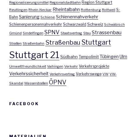
Region Stuttgart
Regionalisierungsmittel
Regionalstadtbahn
Rheintalbahn
S-
Reutlingen
Rhein-Neckar
Rottenburg
Rottweil
Sanierung
Schienennahverkehr
Bahn
Schiene
Schweiz
Schienenpersonennahverkehr
Schwarzwald
Schwäbisch
SPNV
Strassenbau
Gmünd
Sindelfingen
Staatsvertrag
Stau
Stuttgart
Straßenbau
Straßen
Straßenbahn
Stuttgart 21
Tübingen
Ulm
Südbahn
Tempolimit
Umweltfreundlichkeit
Vaihingen
Verkehr
Verkehrsprojekte
Verkehrssicherheit
Verkehrswege
Verkehrsvertrag
VW
VW-
ÖPNV
Skandal
Wasserstraßen
FACEBOOK
MATERIALIEN