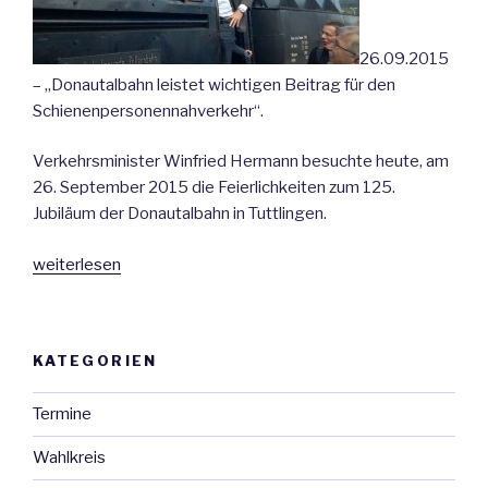
26.09.2015
– „Donautalbahn leistet wichtigen Beitrag für den
Schienenpersonennahverkehr“.
Verkehrsminister Winfried Hermann besuchte heute, am
26. September 2015 die Feierlichkeiten zum 125.
Jubiläum der Donautalbahn in Tuttlingen.
„Verkehrsminister
weiterlesen
Hermann
beim
125.
KATEGORIEN
Jubiläum
der
Termine
Donautalbahn“
Wahlkreis