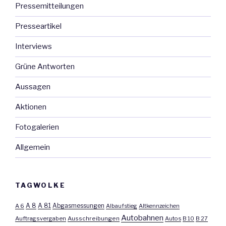
Pressemitteilungen
Presseartikel
Interviews
Grüne Antworten
Aussagen
Aktionen
Fotogalerien
Allgemein
TAGWOLKE
A 8
A 81
A 6
Abgasmessungen
Albaufstieg
Altkennzeichen
Autobahnen
Auftragsvergaben
Ausschreibungen
Autos
B 10
B 27