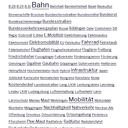
Bahn
B 28
B 29
B 31
Bahnhalt
Barrierefreiheit
Basel
Baukultur
Bundesrat
Binnenschiffe
Brücken
Bundesfernstraßen
Bundesmittel
Bundesstraßen
Bundesschienenwege
Bundesverkehrswegeplan
Busse
Böblingen
Calw
Crailsheim
DB
E-Mobilität
Regio
Dobrindt
E-Bike
Elektrifizierung
Elektroautos
Fahrrad
Elektromobilität
Feinstaub
Elektromobil
EU
Fahrkultur
Flughafen
Fluglärm
Filderbahnhof
Flughafenbahnhof
Freiburg
Friedrichshafen
Fussgänger
Fußverkehr
Förderprogramm
Förderung
Gäubahn
Geislingen
Gigaliner
Göppingen
Güterverkehr
Heilbronn
Infrastruktur
Helmpflicht
Hochrheinbahn
Horb
Hybrid
Japan
Jobticket
Karlsruhe
Kennzeichen
Kongress
Konstanz
Korea
Kostendeckel
Landesstraßen
Lang-LKW
Lenkungskreis
Leonberg
Lindau
LKW
Ludwigsburg
Luftreinhaltung
Luftverkehr
Lärm
Mobilität
Maut
Lärmschutz
Mainau
Merklingen
Motorräder
Nachhaltigkeit
Nahverkehr
Murrbahn
Mögglingen
Neckar-Alb
Offenburg
Omnibus
Ortsumfahrung
Ortsumgehung
Pedelecs
Pkw-Maut
Pforzheim
Radfahrer
RadKultur
Radsternfahrt