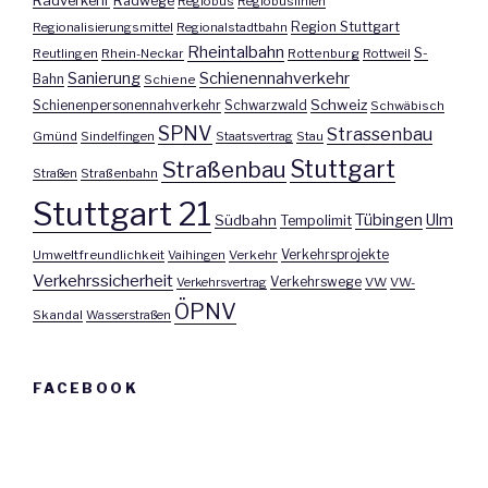
Radverkehr
Radwege
Regiobus
Regiobuslinien
Region Stuttgart
Regionalisierungsmittel
Regionalstadtbahn
Rheintalbahn
S-
Reutlingen
Rhein-Neckar
Rottenburg
Rottweil
Sanierung
Schienennahverkehr
Bahn
Schiene
Schweiz
Schienenpersonennahverkehr
Schwarzwald
Schwäbisch
SPNV
Strassenbau
Gmünd
Sindelfingen
Staatsvertrag
Stau
Stuttgart
Straßenbau
Straßen
Straßenbahn
Stuttgart 21
Tübingen
Ulm
Südbahn
Tempolimit
Umweltfreundlichkeit
Vaihingen
Verkehr
Verkehrsprojekte
Verkehrssicherheit
Verkehrswege
Verkehrsvertrag
VW
VW-
ÖPNV
Skandal
Wasserstraßen
FACEBOOK