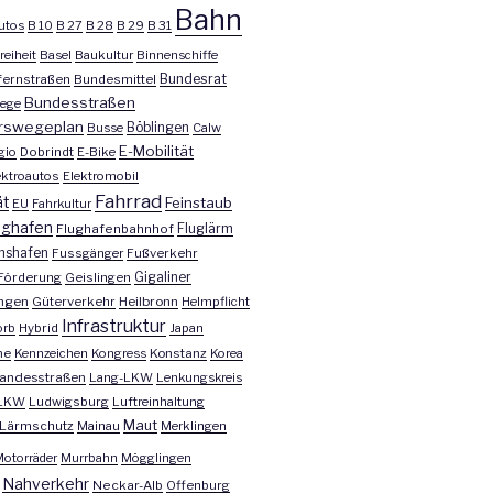
Bahn
utos
B 10
B 27
B 28
B 29
B 31
reiheit
Basel
Baukultur
Binnenschiffe
Bundesrat
ernstraßen
Bundesmittel
Bundesstraßen
ege
rswegeplan
Busse
Böblingen
Calw
E-Mobilität
gio
Dobrindt
E-Bike
ektroautos
Elektromobil
Fahrrad
ät
Feinstaub
EU
Fahrkultur
ughafen
Fluglärm
Flughafenbahnhof
chshafen
Fussgänger
Fußverkehr
Förderung
Geislingen
Gigaliner
ngen
Güterverkehr
Heilbronn
Helmpflicht
Infrastruktur
orb
Hybrid
Japan
he
Kennzeichen
Kongress
Konstanz
Korea
andesstraßen
Lang-LKW
Lenkungskreis
LKW
Ludwigsburg
Luftreinhaltung
Maut
Lärmschutz
Mainau
Merklingen
otorräder
Murrbahn
Mögglingen
Nahverkehr
Neckar-Alb
Offenburg