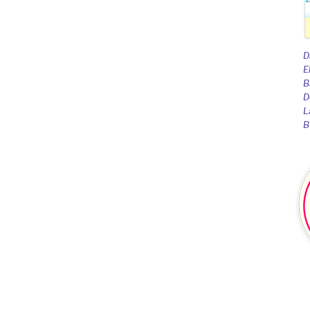
D
E
B
D
L
B