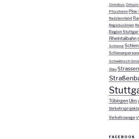
Omnibus
Ortsum
Pkw-
Pforzheim
Ra
Radsternfahrt
Regiobuslinien
Re
Region Stuttgar
Rheintalbahn
Schien
Schiene
Schienenperson
Schwäbisch Gmü
Strasse
Stau
Straßenb
Stuttga
Tübingen
Ulm
Verkehrsprojekt
Verkehrswege
V
FACEBOOK