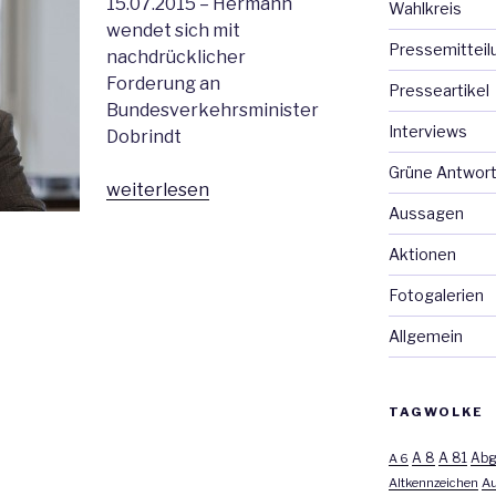
15.07.2015 – Hermann
Wahlkreis
wendet sich mit
Pressemitteil
nachdrücklicher
Forderung an
Presseartikel
Bundesverkehrsminister
Interviews
Dobrindt
Grüne Antwor
„Bund
weiterlesen
Aussagen
muss
Baufreigaben
Aktionen
jetzt
Fotogalerien
erteilen“
Allgemein
TAGWOLKE
A 8
A 81
A 6
Abg
Altkennzeichen
Au