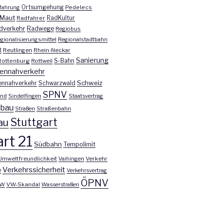
fahrung
Ortsumgehung
Pedelecs
Maut
Radfahrer
RadKultur
dverkehr
Radwege
Regiobus
gionalisierungsmittel
Regionalstadtbahn
t
Reutlingen
Rhein-Neckar
Sanierung
S-Bahn
Rottenburg
Rottweil
ennahverkehr
Schweiz
ennahverkehr
Schwarzwald
SPNV
nd
Sindelfingen
Staatsvertrag
nbau
Straßen
Straßenbahn
Stuttgart
au
rt 21
Südbahn
Tempolimit
Umweltfreundlichkeit
Vaihingen
Verkehr
Verkehrssicherheit
e
Verkehrsvertrag
ÖPNV
W
VW-Skandal
Wasserstraßen