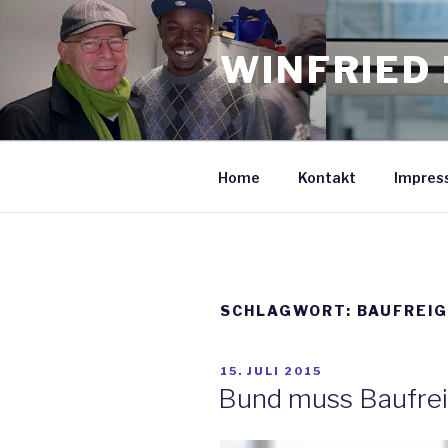
Zum
Inhalt
WINFRIED 
springen
Home
Kontakt
Impres
SCHLAGWORT: BAUFREI
VERÖFFENTLICHT
15. JULI 2015
AM
Bund muss Baufreig