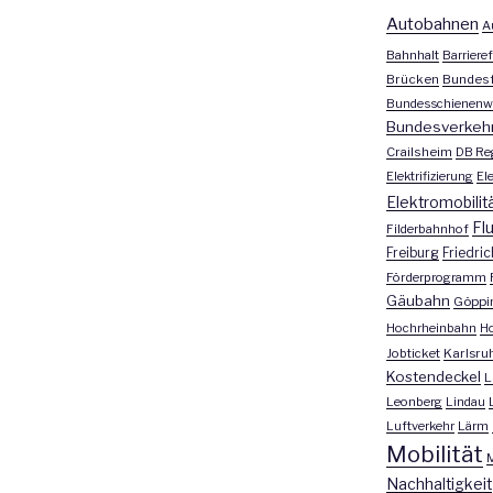
Autobahnen
A
Bahnhalt
Barrieref
Brücken
Bundesf
Bundesschienenw
Bundesverkeh
Crailsheim
DB Re
Elektrifizierung
El
Elektromobilit
Fl
Filderbahnhof
Freiburg
Friedri
Förderprogramm
Gäubahn
Göppi
Hochrheinbahn
H
Jobticket
Karlsru
Kostendeckel
L
Leonberg
Lindau
Luftverkehr
Lärm
Mobilität
M
Nachhaltigkeit